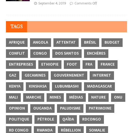
September 4, 2019
Comments Off
TAGS
AFRIQUE
ANGOLA
ATTENTAT
BRÉSIL
BUDGET
CONFLIT
CONGO
DOS SANTOS
ENCHÈRES
ENTREPRISES
ETHIOPIE
FOOT
FRA
FRANCE
GAZ
GECAMINES
GOUVERNEMENT
INTERNET
KENYA
KINSHASA
LUBUMBASHI
MADAGASCAR
MALI
MARCHE
MINES
MÉDIAS
NATURE
ONU
OPINION
OUGANDA
PALUDISME
PATRIMOINE
POLITIQUE
PÉTROLE
QAÏDA
RDCONGO
RD CONGO
RWANDA
RÉBELLION
SOMALIE