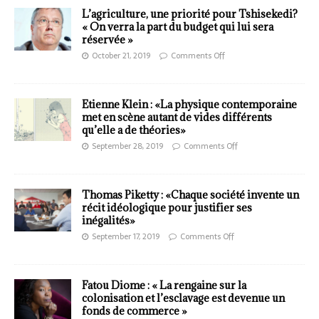
L’agriculture, une priorité pour Tshisekedi?
« On verra la part du budget qui lui sera
réservée »
October 21, 2019
Comments Off
Etienne Klein : «La physique contemporaine
met en scène autant de vides différents
qu’elle a de théories»
September 28, 2019
Comments Off
Thomas Piketty : «Chaque société invente un
récit idéologique pour justifier ses
inégalités»
September 17, 2019
Comments Off
Fatou Diome : « La rengaine sur la
colonisation et l’esclavage est devenue un
fonds de commerce »