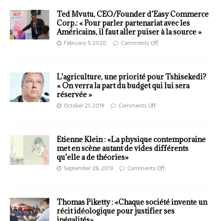
Ted Mvutu, CEO/Founder d’Easy Commerce
Corp.: « Pour parler partenariat avec les
Américains, il faut aller puiser à la source »
February 5, 2020
Comments Off
L’agriculture, une priorité pour Tshisekedi?
« On verra la part du budget qui lui sera
réservée »
October 21, 2019
Comments Off
Etienne Klein : «La physique contemporaine
met en scène autant de vides différents
qu’elle a de théories»
September 28, 2019
Comments Off
Thomas Piketty : «Chaque société invente un
récit idéologique pour justifier ses
inégalités»