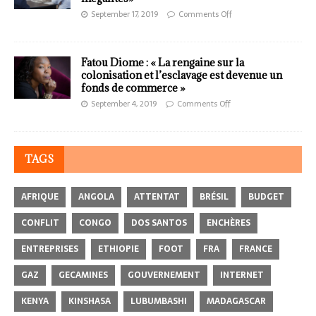
September 17, 2019
Comments Off
Fatou Diome : « La rengaine sur la
colonisation et l’esclavage est devenue un
fonds de commerce »
September 4, 2019
Comments Off
TAGS
AFRIQUE
ANGOLA
ATTENTAT
BRÉSIL
BUDGET
CONFLIT
CONGO
DOS SANTOS
ENCHÈRES
ENTREPRISES
ETHIOPIE
FOOT
FRA
FRANCE
GAZ
GECAMINES
GOUVERNEMENT
INTERNET
KENYA
KINSHASA
LUBUMBASHI
MADAGASCAR