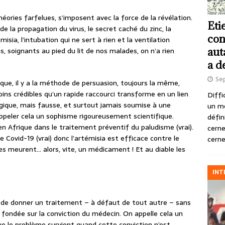
éories farfelues, s’imposent avec la force de la révélation.
Eti
e la propagation du virus, le secret caché du zinc, la
con
misia, l’intubation qui ne sert à rien et la ventilation
aut
, soignants au pied du lit de nos malades, on n’a rien
a d
Se
que, il y a la méthode de persuasion, toujours la même,
oins crédibles qu’un rapide raccourci transforme en un lien
Diffi
ogique, mais fausse, et surtout jamais soumise à une
un m
ppeler cela un sophisme rigoureusement scientifique.
défin
en Afrique dans le traitement préventif du paludisme (vrai).
cerne
 Covid-19 (vrai) donc l’artémisia est efficace contre le
cerne
es meurent… alors, vite, un médicament ! Et au diable les
INT
é de donner un traitement – à défaut de tout autre – sans
 fondée sur la conviction du médecin. On appelle cela un
e le problème survient quand cette conviction n’est