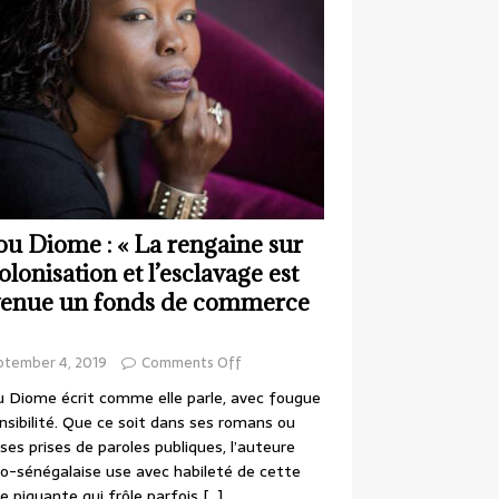
ou Diome : « La rengaine sur
colonisation et l’esclavage est
enue un fonds de commerce
ptember 4, 2019
Comments Off
 Diome écrit comme elle parle, avec fougue
nsibilité. Que ce soit dans ses romans ou
ses prises de paroles publiques, l’auteure
o-sénégalaise use avec habileté de cette
e piquante qui frôle parfois
[…]