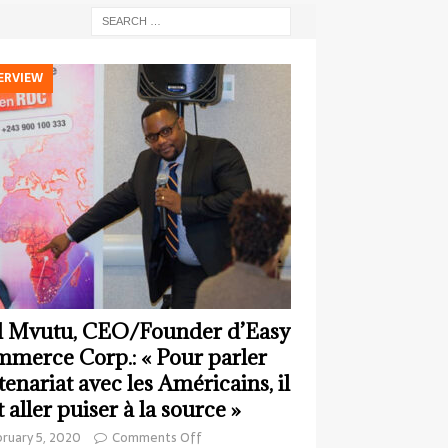
ERVIEW
 Mvutu, CEO/Founder d’Easy
merce Corp.: « Pour parler
tenariat avec les Américains, il
t aller puiser à la source »
ruary 5, 2020
Comments Off