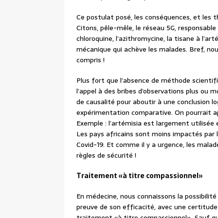
Ce postulat posé, les conséquences, et les th
Citons, pêle-mêle, le réseau 5G, responsable d
chloroquine, l’azithromycine, la tisane à l’arté
mécanique qui achève les malades. Bref, nous
compris !
Plus fort que l’absence de méthode scientifi
l’appel à des bribes d’observations plus ou m
de causalité pour aboutir à une conclusion l
expérimentation comparative. On pourrait a
Exemple : l’artémisia est largement utilisée 
Les pays africains sont moins impactés par le
Covid-19. Et comme il y a urgence, les malad
règles de sécurité !
Traitement «à titre compassionnel»
En médecine, nous connaissons la possibilit
preuve de son efficacité, avec une certitude
traitement «à titre compassionnel». Sauf qu