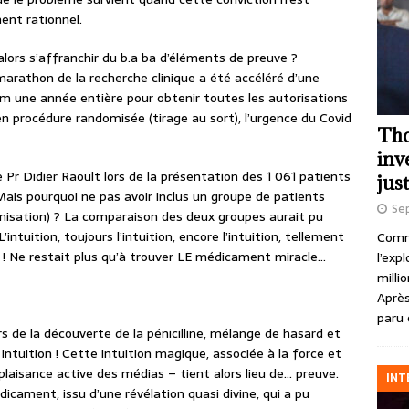
ent rationnel.
i alors s’affranchir du b.a ba d’éléments de preuve ?
marathon de la recherche clinique a été accéléré d’une
mum une année entière pour obtenir toutes les autorisations
procédure randomisée (tirage au sort), l’urgence du Covid
Tho
inv
e Pr Didier Raoult lors de la présentation des 1 061 patients
just
Mais pourquoi ne pas avoir inclus un groupe de patients
Se
misation) ? La comparaison des deux groupes aurait pu
ntuition, toujours l’intuition, encore l’intuition, tellement
Comme
ue ! Ne restait plus qu’à trouver LE médicament miracle…
l’exp
milli
Après
paru 
s de la découverte de la pénicilline, mélange de hasard et
 intuition ! Cette intuition magique, associée à la force et
laisance active des médias – tient alors lieu de… preuve.
INT
ament, issu d’une révélation quasi divine, qui a pu