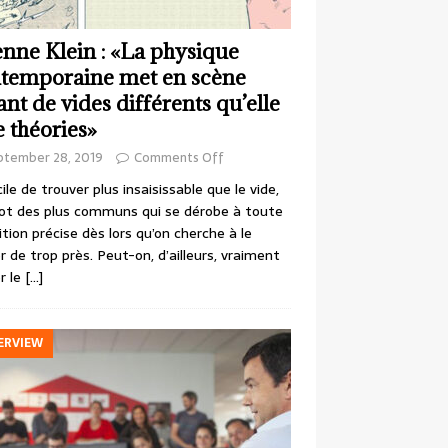
enne Klein : «La physique
temporaine met en scène
ant de vides différents qu’elle
e théories»
ptember 28, 2019
Comments Off
cile de trouver plus insaisissable que le vide,
ot des plus communs qui se dérobe à toute
ition précise dès lors qu’on cherche à le
r de trop près. Peut-on, d’ailleurs, vraiment
r le
[…]
ERVIEW