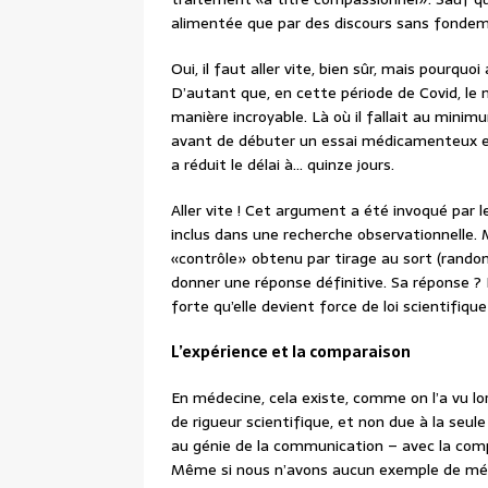
alimentée que par des discours sans fondem
Oui, il faut aller vite, bien sûr, mais pourquo
D’autant que, en cette période de Covid, le 
manière incroyable. Là où il fallait au mini
avant de débuter un essai médicamenteux en 
a réduit le délai à… quinze jours.
Aller vite ! Cet argument a été invoqué par l
inclus dans une recherche observationnelle. 
«contrôle» obtenu par tirage au sort (rando
donner une réponse définitive. Sa réponse ? L’i
forte qu’elle devient force de loi scientifiq
L’expérience et la comparaison
En médecine, cela existe, comme on l’a vu lor
de rigueur scientifique, et non due à la seule
au génie de la communication – avec la comp
Même si nous n’avons aucun exemple de médic