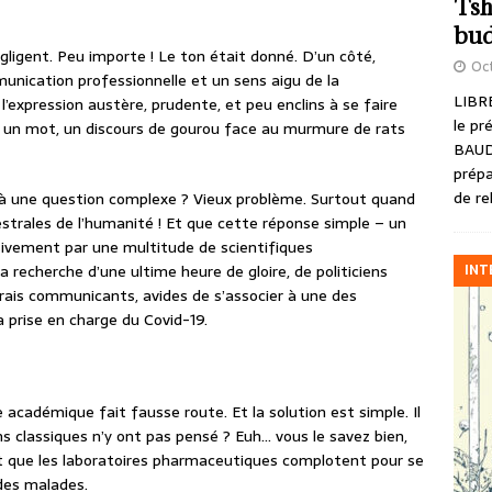
Tsh
bud
gligent. Peu importe ! Le ton était donné. D’un côté,
Oct
munication professionnelle et un sens aigu de la
LIBRE
à l’expression austère, prudente, et peu enclins à se faire
le pr
n un mot, un discours de gourou face au murmure de rats
BAUD
prépa
de re
à une question complexe ? Vieux problème. Surtout quand
estrales de l’humanité ! Et que cette réponse simple – un
ivement par une multitude de scientifiques
INT
 recherche d’une ultime heure de gloire, de politiciens
 vrais communicants, avides de s’associer à une des
prise en charge du Covid-19.
 académique fait fausse route. Et la solution est simple. Il
ns classiques n’y ont pas pensé ? Euh… vous le savez bien,
 et que les laboratoires pharmaceutiques complotent pour se
r des malades.