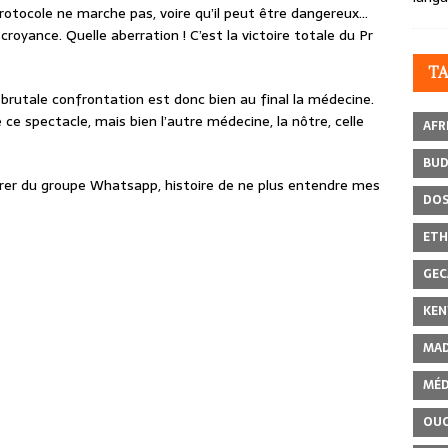
rotocole ne marche pas, voire qu’il peut être dangereux…
oyance. Quelle aberration ! C’est la victoire totale du Pr
T
brutale confrontation est donc bien au final la médecine.
ce spectacle, mais bien l’autre médecine, la nôtre, celle
AFR
BU
retirer du groupe Whatsapp, histoire de ne plus entendre mes
DOS
ETH
GEC
KEN
MAD
MÉD
OU