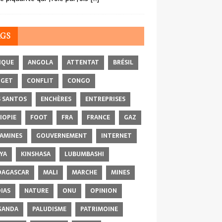
AGS
IQUE
ANGOLA
ATTENTAT
BRÉSIL
DGET
CONFLIT
CONGO
 SANTOS
ENCHÈRES
ENTREPRISES
IOPIE
FOOT
FRA
FRANCE
GAZ
AMINES
GOUVERNEMENT
INTERNET
YA
KINSHASA
LUBUMBASHI
AGASCAR
MALI
MARCHE
MINES
IAS
NATURE
ONU
OPINION
GANDA
PALUDISME
PATRIMOINE