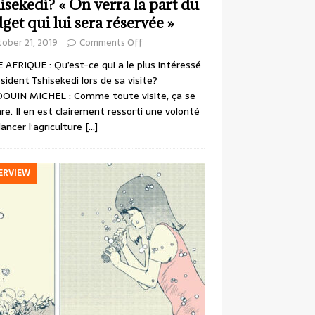
isekedi? « On verra la part du
get qui lui sera réservée »
ober 21, 2019
Comments Off
 AFRIQUE : Qu’est-ce qui a le plus intéressé
ésident Tshisekedi lors de sa visite?
OUIN MICHEL : Comme toute visite, ça se
re. Il en est clairement ressorti une volonté
lancer l’agriculture
[…]
ERVIEW