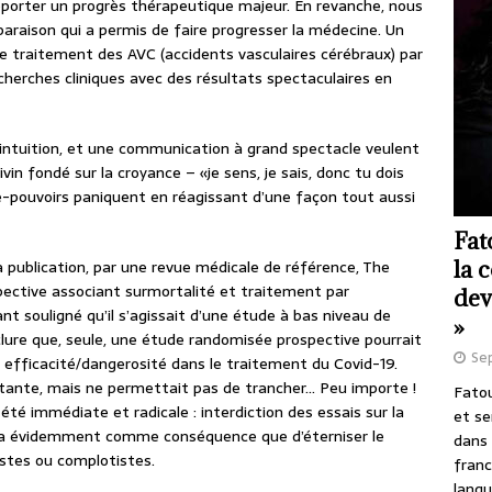
apporter un progrès thérapeutique majeur. En revanche, nous
paraison qui a permis de faire progresser la médecine. Un
le traitement des AVC (accidents vasculaires cérébraux) par
cherches cliniques avec des résultats spectaculaires en
 intuition, et une communication à grand spectacle veulent
ivin fondé sur la croyance – «je sens, je sais, donc tu dois
re-pouvoirs paniquent en réagissant d’une façon tout aussi
Fat
la 
 la publication, par une revue médicale de référence, The
pective associant surmortalité et traitement par
dev
nt souligné qu’il s’agissait d’une étude à bas niveau de
»
clure que, seule, une étude randomisée prospective pourrait
Se
 efficacité/dangerosité dans le traitement du Covid-19.
ortante, mais ne permettait pas de trancher… Peu importe !
Fatou
é immédiate et radicale : interdiction des essais sur la
et se
ura évidemment comme conséquence que d’éterniser le
dans 
istes ou complotistes.
franc
langu