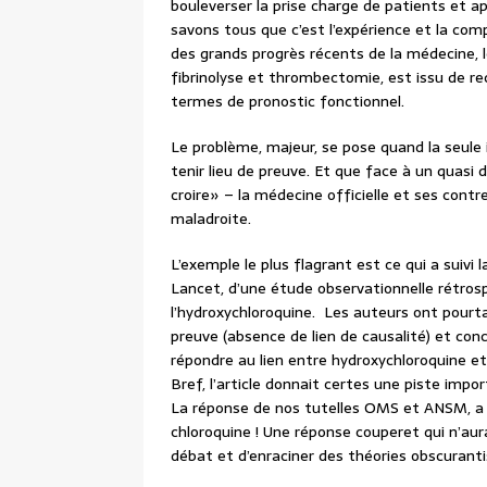
bouleverser la prise charge de patients et 
savons tous que c’est l’expérience et la com
des grands progrès récents de la médecine, 
fibrinolyse et thrombectomie, est issu de re
termes de pronostic fonctionnel.
Le problème, majeur, se pose quand la seule
tenir lieu de preuve. Et que face à un quasi d
croire» – la médecine officielle et ses cont
maladroite.
L’exemple le plus flagrant est ce qui a suivi
Lancet, d’une étude observationnelle rétros
l’hydroxychloroquine. Les auteurs ont pourta
preuve (absence de lien de causalité) et con
répondre au lien entre hydroxychloroquine et
Bref, l’article donnait certes une piste imp
La réponse de nos tutelles OMS et ANSM, a ét
chloroquine ! Une réponse couperet qui n’a
débat et d’enraciner des théories obscurant