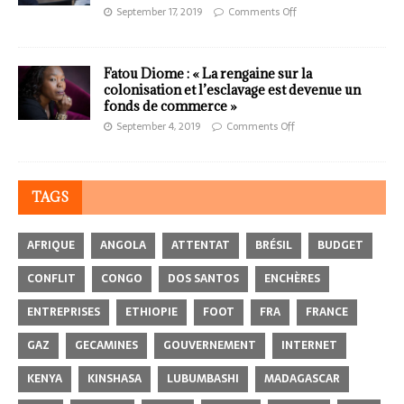
September 17, 2019
Comments Off
Fatou Diome : « La rengaine sur la
colonisation et l’esclavage est devenue un
fonds de commerce »
September 4, 2019
Comments Off
TAGS
AFRIQUE
ANGOLA
ATTENTAT
BRÉSIL
BUDGET
CONFLIT
CONGO
DOS SANTOS
ENCHÈRES
ENTREPRISES
ETHIOPIE
FOOT
FRA
FRANCE
GAZ
GECAMINES
GOUVERNEMENT
INTERNET
KENYA
KINSHASA
LUBUMBASHI
MADAGASCAR