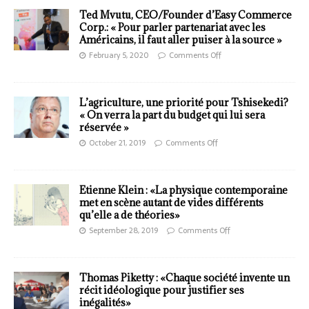
Ted Mvutu, CEO/Founder d’Easy Commerce
Corp.: « Pour parler partenariat avec les
Américains, il faut aller puiser à la source »
February 5, 2020
Comments Off
L’agriculture, une priorité pour Tshisekedi?
« On verra la part du budget qui lui sera
réservée »
October 21, 2019
Comments Off
Etienne Klein : «La physique contemporaine
met en scène autant de vides différents
qu’elle a de théories»
September 28, 2019
Comments Off
Thomas Piketty : «Chaque société invente un
récit idéologique pour justifier ses
inégalités»