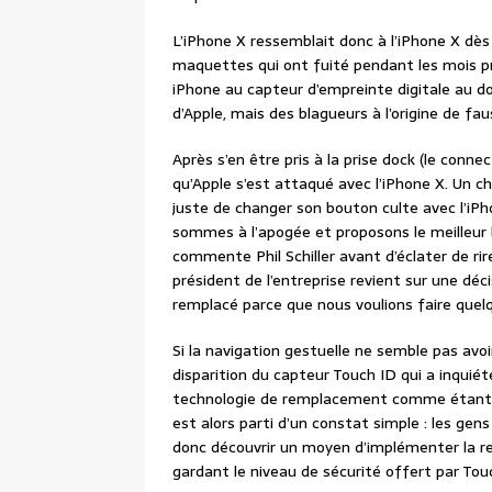
L’iPhone X ressemblait donc à l’iPhone X dès
maquettes qui ont fuité pendant les mois pr
iPhone au capteur d’empreinte digitale au do
d’Apple, mais des blagueurs à l’origine de f
Après s’en être pris à la prise dock (le conn
qu’Apple s’est attaqué avec l’iPhone X. Un c
juste de changer son bouton culte avec l’iPh
sommes à l’apogée et proposons le meilleur b
commente Phil Schiller avant d’éclater de rir
président de l’entreprise revient sur une déci
remplacé parce que nous voulions faire quel
Si la navigation gestuelle ne semble pas avoi
disparition du capteur Touch ID qui a inquiété
technologie de remplacement comme étant « 
est alors parti d’un constat simple : les gen
donc découvrir un moyen d’implémenter la r
gardant le niveau de sécurité offert par Tou