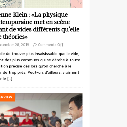
enne Klein : «La physique
temporaine met en scène
ant de vides différents qu’elle
e théories»
ptember 28, 2019
Comments Off
cile de trouver plus insaisissable que le vide,
ot des plus communs qui se dérobe à toute
ition précise dès lors qu’on cherche à le
r de trop près. Peut-on, d’ailleurs, vraiment
r le
[…]
ERVIEW