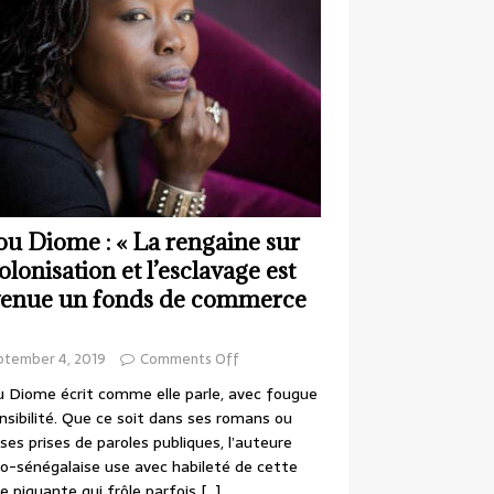
ou Diome : « La rengaine sur
colonisation et l’esclavage est
enue un fonds de commerce
ptember 4, 2019
Comments Off
 Diome écrit comme elle parle, avec fougue
nsibilité. Que ce soit dans ses romans ou
ses prises de paroles publiques, l’auteure
o-sénégalaise use avec habileté de cette
e piquante qui frôle parfois
[…]