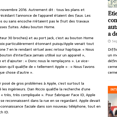
 novembre 2016. Autrement dit : tous les plans et
Eti
écédant l’annonce de l’appareil étaient des faux. Les
con
s ou sans encoche n’étaient pas le fruit des travaux
aut
ausses fuites. Adieu bouton Home.
a d
ecteur 30 broches) et au port jack, c’est au bouton Home
Se
hoix particulièrement étonnant puisqu’Apple venait tout
Diffi
one 7 en le rendant virtuel avec retour haptique. « Nous
un m
outon d’interface jamais utilisé sur un appareil »,
défin
e et d’ajouter : « Donc nous le remplaçons ». Le vice-
cerne
sion qu’il qualifie de « tellement Apple » : « Nous l’avons
cerne
que chose d’autre ».
r posé de gros problèmes à Apple, c’est surtout la
 les ingénieurs. Dan Riccio qualifie la recherche d’une
INT
très, très compliquée ». Pour fabriquer Face ID, Apple
s se reconnaissent dans la rue en se regardant. Apple devait
econnaissance faciale dans son nouveau téléphone, tout en
ch ID.