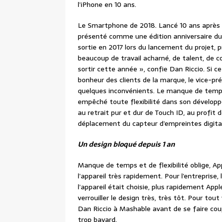
l’iPhone en 10 ans.
Le Smartphone de 2018. Lancé 10 ans après l
présenté comme une édition anniversaire du 
sortie en 2017 lors du lancement du projet, 
beaucoup de travail acharné, de talent, de 
sortir cette année », confie Dan Riccio. Si c
bonheur des clients de la marque, le vice-pr
quelques inconvénients. Le manque de temps
empêché toute flexibilité dans son dévelo
au retrait pur et dur de Touch ID, au profit 
déplacement du capteur d’empreintes digitales 
Un design bloqué depuis 1 an
Manque de temps et de flexibilité oblige, App
l’appareil très rapidement. Pour l’entreprise, l
l’appareil était choisie, plus rapidement App
verrouiller le design très, très tôt. Pour tou
Dan Riccio à Mashable avant de se faire coup
trop bavard.