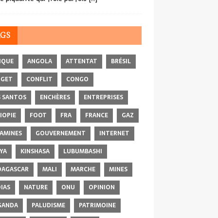
AGS
IQUE
ANGOLA
ATTENTAT
BRÉSIL
DGET
CONFLIT
CONGO
 SANTOS
ENCHÈRES
ENTREPRISES
IOPIE
FOOT
FRA
FRANCE
GAZ
AMINES
GOUVERNEMENT
INTERNET
YA
KINSHASA
LUBUMBASHI
AGASCAR
MALI
MARCHE
MINES
IAS
NATURE
ONU
OPINION
GANDA
PALUDISME
PATRIMOINE