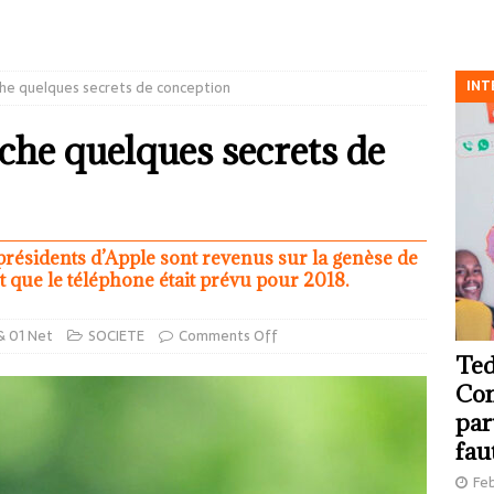
INT
âche quelques secrets de conception
che quelques secrets de
présidents d’Apple sont revenus sur la genèse de
que le téléphone était prévu pour 2018.
& 01 Net
SOCIETE
Comments Off
Ted
Com
par
fau
Feb