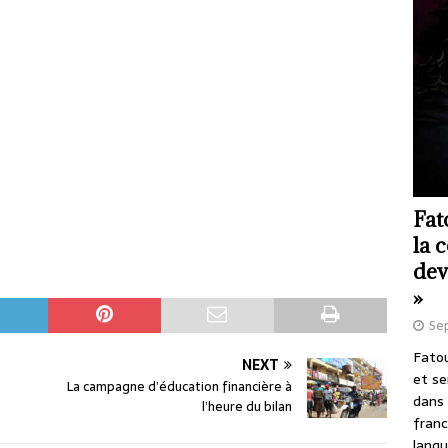
Fat
la 
dev
»
Se
Fatou
NEXT
et se
La campagne d’éducation financière à
dans 
l’heure du bilan
franc
langu