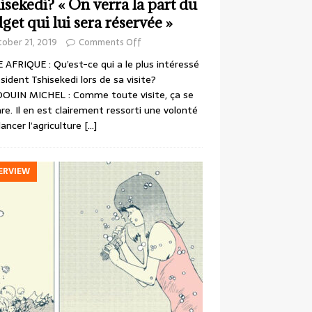
isekedi? « On verra la part du
get qui lui sera réservée »
ober 21, 2019
Comments Off
 AFRIQUE : Qu’est-ce qui a le plus intéressé
ésident Tshisekedi lors de sa visite?
OUIN MICHEL : Comme toute visite, ça se
re. Il en est clairement ressorti une volonté
lancer l’agriculture
[…]
ERVIEW