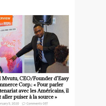
ERVIEW
 Mvutu, CEO/Founder d’Easy
merce Corp.: « Pour parler
tenariat avec les Américains, il
t aller puiser à la source »
ruary 5, 2020
Comments Off