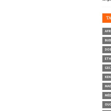
T
AFR
BU
DOS
ETH
GEC
KEN
MAD
MÉD
OU