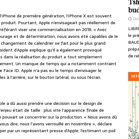
Tsh
bud
’iPhone de première génération, l’iPhone X est souvent
Oct
produit. Pourtant, Apple n’envisageait pas réellement de
LIBRE
préférant viser une commercialisation en 2018. « Avec
le pr
courage et de détermination, nous avons été capables de le
BAUD
e changement de calendrier se fait pour le plus grand
prépa
ésident d’Apple explique qu’il a également provoqué
de re
 dans la réalisation du produit a tout simplement
ppement. Un manque de temps qui a notamment contraint
de Face ID. Apple n’a pas eu le temps d’envisager le
INT
à l’arrière, sur le bouton latéral, ou sous l’écran.
le a dû aussi prendre une décision sur le design de
’enjeu était de taille : plus vite l’apparence finale de
le pouvait se concentrer sur la production. « Nous avons dû
t vous dire, nous l’avons verrouillé en novembre », déclare
er par un représentant presse d’Apple, l’estimant un poil