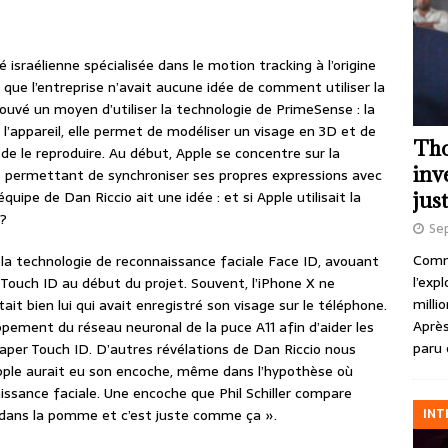
 israélienne spécialisée dans le motion tracking à l’origine
 que l’entreprise n’avait aucune idée de comment utiliser la
rouvé un moyen d’utiliser la technologie de PrimeSense : la
’appareil, elle permet de modéliser un visage en 3D et de
Tho
de le reproduire. Au début, Apple se concentre sur la
inv
s permettant de synchroniser ses propres expressions avec
quipe de Dan Riccio ait une idée : et si Apple utilisait la
just
?
Se
Comme
a technologie de reconnaissance faciale Face ID, avouant
l’exp
 Touch ID au début du projet. Souvent, l’iPhone X ne
milli
tait bien lui qui avait enregistré son visage sur le téléphone.
Après
ppement du réseau neuronal de la puce A11 afin d’aider les
paru 
raper Touch ID. D’autres révélations de Dan Riccio nous
ple aurait eu son encoche, même dans l’hypothèse où
aissance faciale. Une encoche que Phil Schiller compare
INT
re dans la pomme et c’est juste comme ça ».