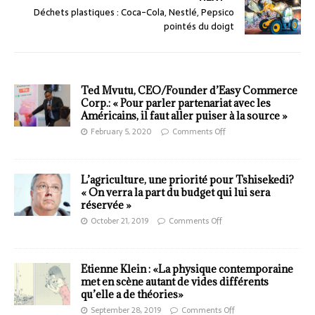
Déchets plastiques : Coca-Cola, Nestlé, Pepsico
pointés du doigt
Ted Mvutu, CEO/Founder d’Easy Commerce
Corp.: « Pour parler partenariat avec les
Américains, il faut aller puiser à la source »
February 5, 2020
Comments Off
L’agriculture, une priorité pour Tshisekedi?
« On verra la part du budget qui lui sera
réservée »
October 21, 2019
Comments Off
Etienne Klein : «La physique contemporaine
met en scène autant de vides différents
qu’elle a de théories»
September 28, 2019
Comments Off