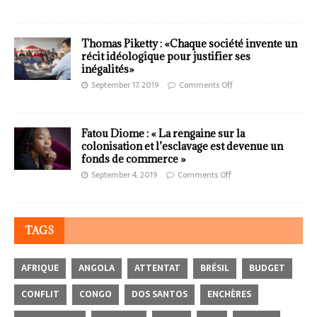
Thomas Piketty : «Chaque société invente un
récit idéologique pour justifier ses
inégalités»
September 17, 2019
Comments Off
Fatou Diome : « La rengaine sur la
colonisation et l’esclavage est devenue un
fonds de commerce »
September 4, 2019
Comments Off
TAGS
AFRIQUE
ANGOLA
ATTENTAT
BRÉSIL
BUDGET
CONFLIT
CONGO
DOS SANTOS
ENCHÈRES