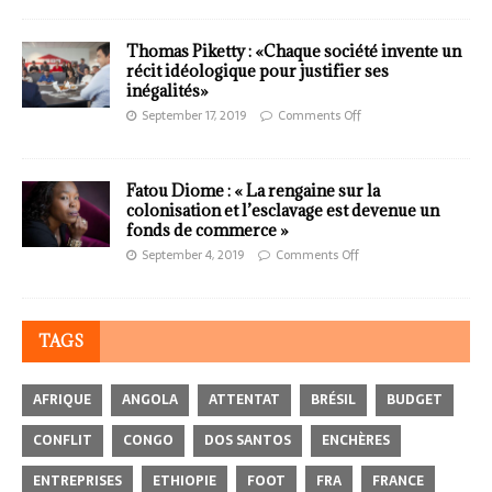
Thomas Piketty : «Chaque société invente un
récit idéologique pour justifier ses
inégalités»
September 17, 2019
Comments Off
Fatou Diome : « La rengaine sur la
colonisation et l’esclavage est devenue un
fonds de commerce »
September 4, 2019
Comments Off
TAGS
AFRIQUE
ANGOLA
ATTENTAT
BRÉSIL
BUDGET
CONFLIT
CONGO
DOS SANTOS
ENCHÈRES
ENTREPRISES
ETHIOPIE
FOOT
FRA
FRANCE