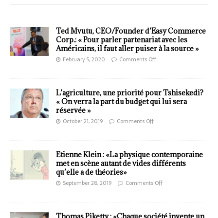
Ted Mvutu, CEO/Founder d’Easy Commerce
Corp.: « Pour parler partenariat avec les
Américains, il faut aller puiser à la source »
February 5, 2020
Comments Off
L’agriculture, une priorité pour Tshisekedi?
« On verra la part du budget qui lui sera
réservée »
October 21, 2019
Comments Off
Etienne Klein : «La physique contemporaine
met en scène autant de vides différents
qu’elle a de théories»
September 28, 2019
Comments Off
Thomas Piketty : «Chaque société invente un