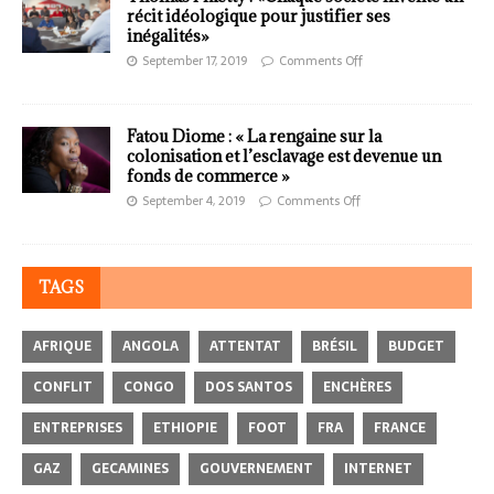
récit idéologique pour justifier ses
inégalités»
September 17, 2019
Comments Off
Fatou Diome : « La rengaine sur la
colonisation et l’esclavage est devenue un
fonds de commerce »
September 4, 2019
Comments Off
TAGS
AFRIQUE
ANGOLA
ATTENTAT
BRÉSIL
BUDGET
CONFLIT
CONGO
DOS SANTOS
ENCHÈRES
ENTREPRISES
ETHIOPIE
FOOT
FRA
FRANCE
GAZ
GECAMINES
GOUVERNEMENT
INTERNET