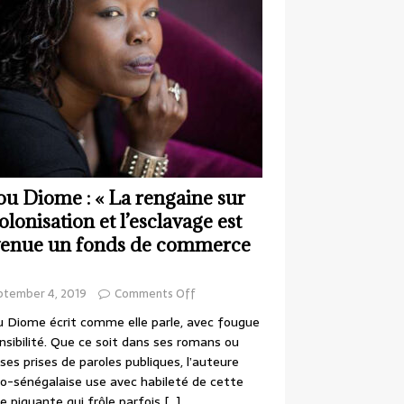
ou Diome : « La rengaine sur
colonisation et l’esclavage est
enue un fonds de commerce
ptember 4, 2019
Comments Off
 Diome écrit comme elle parle, avec fougue
nsibilité. Que ce soit dans ses romans ou
ses prises de paroles publiques, l’auteure
o-sénégalaise use avec habileté de cette
e piquante qui frôle parfois
[…]