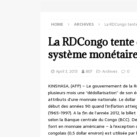
HOME
ARCHIVES
La RDCongo tente
La RDCongo tente d
système monétair
April 3, 2013
BEF
Archives
0
KINSHASA, (AFP) – Le gouvernement de la R
plusieurs mois une “dédollarisation” de son 
attributs d’une monnaie nationale. Le dollar
début des années 90 quand l’inflation atte
(1965-1997). A la fin de l’année 2012, le bil
selon la Banque centrale du Congo (BCC). Dep
font en monnaie américaine – à l’exception 
congolais (0,5 dollar environ) est utilisée par 