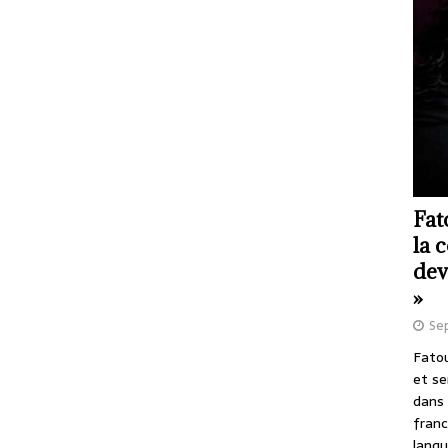
Fat
la 
dev
»
Se
Fatou
et se
dans 
franc
langu