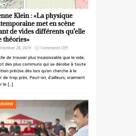
enne Klein : «La physique
temporaine met en scène
ant de vides différents qu’elle
e théories»
ptember 28, 2019
Comments Off
cile de trouver plus insaisissable que le vide,
ot des plus communs qui se dérobe à toute
ition précise dès lors qu’on cherche à le
r de trop près. Peut-on, d’ailleurs, vraiment
r le
[…]
ERVIEW