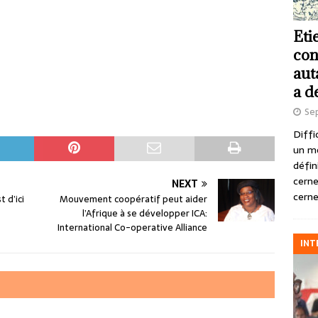
Eti
con
aut
a d
Se
Diffi
un m
défin
cerne
NEXT
cerne
 d’ici
Mouvement coopératif peut aider
l’Afrique à se développer ICA:
International Co-operative Alliance
INT