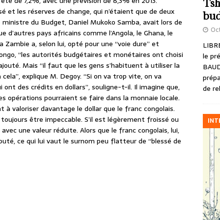
 été de 7,2%, avec une prévision de 8,3% en 2013.
Tsh
sé et les réserves de change, qui n’étaient que de deux
bud
e ministre du Budget, Daniel Mukoko Samba, avait lors de
Oct
ue d’autres pays africains comme l’Angola, le Ghana, le
 Zambie a, selon lui, opté pour une “voie dure” et
LIBRE
ongo, “les autorités budgétaires et monétaires ont choisi
le pr
ajouté. Mais “il faut que les gens s’habituent à utiliser la
BAUD
cela”, explique M. Degoy. “Si on va trop vite, on va
prépa
 ont des crédits en dollars”, souligne-t-il. Il imagine que,
de re
es opérations pourraient se faire dans la monnaie locale.
 valoriser davantage le dollar que le franc congolais.
it toujours être impeccable. S’il est légèrement froissé ou
INT
avec une valeur réduite. Alors que le franc congolais, lui,
puté, ce qui lui vaut le surnom peu flatteur de “blessé de