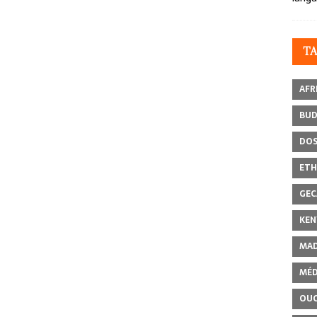
T
AFR
BU
DOS
ETH
GEC
KEN
MAD
MÉD
OU