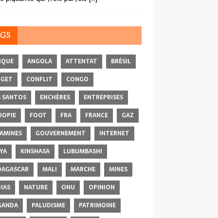
AGS
IQUE
ANGOLA
ATTENTAT
BRÉSIL
DGET
CONFLIT
CONGO
 SANTOS
ENCHÈRES
ENTREPRISES
IOPIE
FOOT
FRA
FRANCE
GAZ
AMINES
GOUVERNEMENT
INTERNET
YA
KINSHASA
LUBUMBASHI
AGASCAR
MALI
MARCHE
MINES
IAS
NATURE
ONU
OPINION
GANDA
PALUDISME
PATRIMOINE