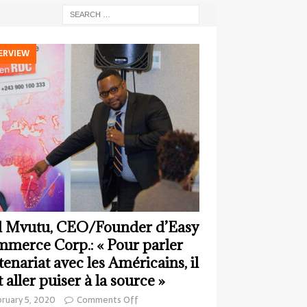
ERVIEW
 Mvutu, CEO/Founder d’Easy
merce Corp.: « Pour parler
tenariat avec les Américains, il
t aller puiser à la source »
ruary 5, 2020
Comments Off