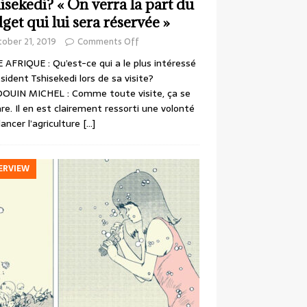
isekedi? « On verra la part du
get qui lui sera réservée »
ober 21, 2019
Comments Off
 AFRIQUE : Qu’est-ce qui a le plus intéressé
ésident Tshisekedi lors de sa visite?
OUIN MICHEL : Comme toute visite, ça se
re. Il en est clairement ressorti une volonté
lancer l’agriculture
[…]
ERVIEW