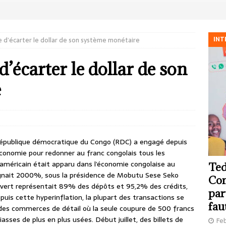
INT
 d’écarter le dollar de son système monétaire
’écarter le dollar de son
e
épublique démocratique du Congo (RDC) a engagé depuis
économie pour redonner au franc congolais tous les
 américain était apparu dans l’économie congolaise au
Ted
ignait 2000%, sous la présidence de Mobutu Sese Seko
Com
let vert représentait 89% des dépôts et 95,2% des crédits,
par
uis cette hyperinflation, la plupart des transactions se
fau
des commerces de détail où la seule coupure de 500 francs
liasses de plus en plus usées. Début juillet, des billets de
Feb