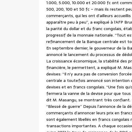
1.000, 5.000, 10.000 et 20.000 fc ont comme
500, 200, 100 et 50 fc – mais ils restent peu
commerçants, qui les ont d’ailleurs accueill
apparaître peu à peu”, a expliqué à l’AFP Brun
la parité du dollar et du franc congolais, éta
progressif de la monnaie nationale. “Tout est
refinancement de la Banque centrale est to
En septembre dernier, le gouverneur de la B
annoncé le lancement du processus de dédolla
La croissance économique, la stabilité des pri
financière, le permettent, a expliqué M. Mas
devises: “Il n’y aura pas de conversion forcé
centrale a toutefois annoncé son intention 
devises et en francs congolais. “Une fois qu’
fermera la vanne de la devise pour que tous
dit M. Masangu, se montrant très confiant. Se
“Blessé de guerre” Depuis l’annonce de la d
commerçants d’annoncer leurs prix en francs
sont également libellés en francs congolais
transactions importantes. A chaque occasi