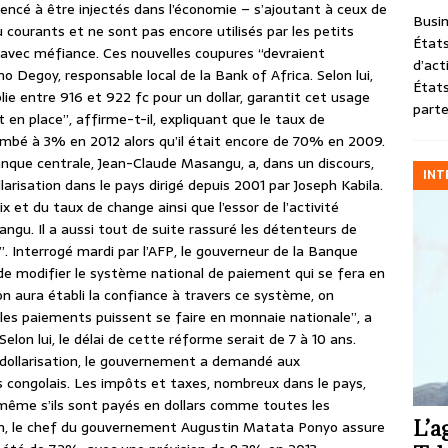
ncé à être injectés dans l’économie – s’ajoutant à ceux de
Busin
 courants et ne sont pas encore utilisés par les petits
États
is avec méfiance. Ces nouvelles coupures “devraient
d’act
o Degoy, responsable local de la Bank of Africa. Selon lui,
États
blie entre 916 et 922 fc pour un dollar, garantit cet usage
parte
 en place”, affirme-t-il, expliquant que le taux de
mbé à 3% en 2012 alors qu’il était encore de 70% en 2009.
anque centrale, Jean-Claude Masangu, a, dans un discours,
INT
risation dans le pays dirigé depuis 2001 par Joseph Kabila.
x et du taux de change ainsi que l’essor de l’activité
angu. Il a aussi tout de suite rassuré les détenteurs de
e”. Interrogé mardi par l’AFP, le gouverneur de la Banque
de modifier le système national de paiement qui se fera en
on aura établi la confiance à travers ce système, on
 les paiements puissent se faire en monnaie nationale”, a
lon lui, le délai de cette réforme serait de 7 à 10 ans.
édollarisation, le gouvernement a demandé aux
 congolais. Les impôts et taxes, nombreux dans le pays,
 même s’ils sont payés en dollars comme toutes les
L’a
on, le chef du gouvernement Augustin Matata Ponyo assure