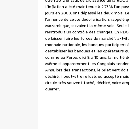
qu’en 2012 le taux de croissance de la RDC a
L’inflation a été maintenue à 2,73% l’an pas
jours en 2009, ont dépassé les deux mois. L
l’annonce de cette dédollarisation, rappelé q
Mozambique, suivaient la même voie. Seule la
réintroduit un contrôle des changes. En RDC
de laisser faire les forces du marché”, a-t-il 
monnaie nationale, les banques participent à 
déstabiliser les banques et les opérateurs qui
comme au Pérou, d’ici 8 à 10 ans, la moitié d
Même si apparemment les Congolais tendent à
Ainsi, lors des transactions, le billet vert do
déchiré, il peut-être refusé, ou accepté mais 
circule très souvent taché, déchiré, voire am
guerre”.