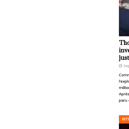
Tho
inv
just
Se
Comme
l’exp
milli
Après
paru 
INT