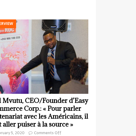
ERVIEW
 Mvutu, CEO/Founder d’Easy
merce Corp.: « Pour parler
tenariat avec les Américains, il
t aller puiser à la source »
ruary 5, 2020
Comments Off