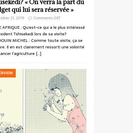
isekedi? « On verra la part du
get qui lui sera réservée »
ober 21, 2019
Comments Off
 AFRIQUE : Qu’est-ce qui a le plus intéressé
ésident Tshisekedi lors de sa visite?
OUIN MICHEL : Comme toute visite, ça se
re. Il en est clairement ressorti une volonté
lancer l’agriculture
[…]
ERVIEW