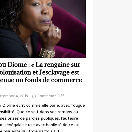
ou Diome : « La rengaine sur
colonisation et l’esclavage est
enue un fonds de commerce
ptember 4, 2019
Comments Off
 Diome écrit comme elle parle, avec fougue
nsibilité. Que ce soit dans ses romans ou
ses prises de paroles publiques, l’auteure
o-sénégalaise use avec habileté de cette
e piquante qui frôle parfois
[…]