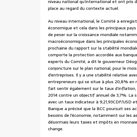
niveau national qu’international et ont pris
place au regard du contexte actuel.
Au niveau international, le Comité a enregistr
économique et cela dans les principaux pays 
de peser sur la croissance mondiale notammen
macroéconomique dans les principales écono
prochaine du rapport sur la stabilité mondial
comporte la protection accordée aux banques 
experts du Comité, a dit le gouverneur Déo
conjoncture sur le plan national, pour le mo
d’entreprises. Il y a une stabilité relative av
entrepreneurs qui se situe à plus 20,8% en m
fait sentir également sur le taux d’inflatio
2014 contre un objectif annuel de 3,7%. La 
avec un taux indicateur à 9,21,93CDF/USD et
Banque a précisé que la BCC poursuit ses ac
besoins de l’économie, notamment sur les asp
désormais leurs taxes et impôts en monnaie 
change.