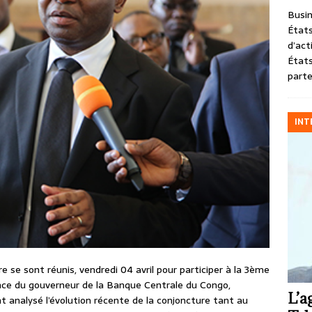
Busin
États
d’act
États
parte
INT
 se sont réunis, vendredi 04 avril pour participer à la 3ème
ence du gouverneur de la Banque Centrale du Congo,
L’a
nalysé l’évolution récente de la conjoncture tant au