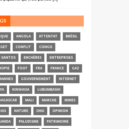
AGS
IQUE
ANGOLA
ATTENTAT
BRÉSIL
DGET
CONFLIT
CONGO
 SANTOS
ENCHÈRES
ENTREPRISES
IOPIE
FOOT
FRA
FRANCE
GAZ
AMINES
GOUVERNEMENT
INTERNET
YA
KINSHASA
LUBUMBASHI
AGASCAR
MALI
MARCHE
MINES
IAS
NATURE
ONU
OPINION
GANDA
PALUDISME
PATRIMOINE