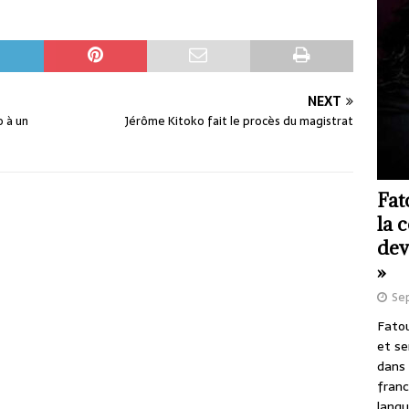
NEXT
o à un
Jérôme Kitoko fait le procès du magistrat
Fat
la 
dev
»
Se
Fatou
et se
dans 
franc
langu