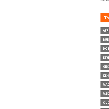
T
AFR
BU
DOS
ETH
GEC
KEN
MAD
MÉD
OU