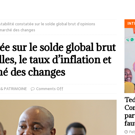
INT
stabilité constatée sur le solde global brut d’opinions
e marché des changes
ée sur le solde global brut
es, le taux d’inflation et
ché des changes
& PATRIMOINE
Comments Off
Ted
Com
par
fau
Feb