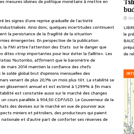
Tsh
 des mesures idoines de politique monétaire à mettre en
bud
Oct
é les signes d’une reprise graduelle de l’activité
industrialisés. Ainsi donc, quelques incertitudes continuent
LIBRE
t la persistance de la fragilité de la situation
le pr
mies émergentes. En perspective de la publication
BAUD
e, la FMI attire l’attention des Etats sur le danger que
prépa
dites «trop importantes pour leur éviter la faillite». Les
de re
gratias %utombo, affirment que le baromètre de
is de mars 2014 maintien la confiance des chefs
ec le solde global brut d’opinions mensuelles des
INT
ars venant de plus 20,1% un mois plus tôt. La stabilité se
n, en glissement annuel et est estimé à 1,299% à fin mars
stabilité est constatée aussi sur le marché des changes
 un cours parallèle à 934,50 CDF/USD. Le Gouverneur de la
hats des devises sur le marché en vue de pourvoir aux
ects miniers et pétroliers, des producteurs qui paient
nationale et d’autre part de conforter ses réserves de