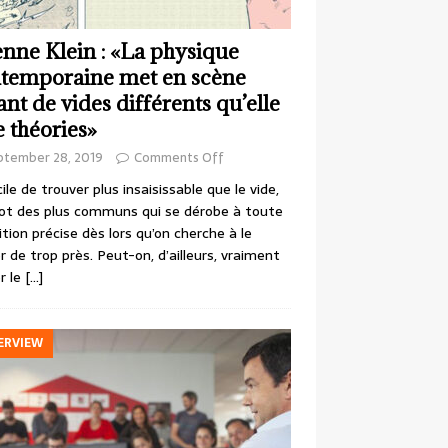
enne Klein : «La physique
temporaine met en scène
ant de vides différents qu’elle
e théories»
ptember 28, 2019
Comments Off
cile de trouver plus insaisissable que le vide,
ot des plus communs qui se dérobe à toute
ition précise dès lors qu’on cherche à le
r de trop près. Peut-on, d’ailleurs, vraiment
r le
[…]
ERVIEW