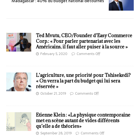
Madagascar : 40% du budget national détournés
Ted Mvutu, CEO/Founder d’Easy Commerce
Corp.: « Pour parler partenariat avec les
Américains, il faut aller puiser à la source »
February 5, 2020
Comments Off
L’agriculture, une priorité pour Tshisekedi?
« On verra la part du budget qui lui sera
réservée »
October 21, 2019
Comments Off
Etienne Klein : «La physique contemporaine
met en scène autant de vides différents
qu’elle a de théories»
September 28, 2019
Comments Off