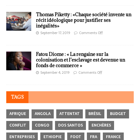
Thomas Piketty : «Chaque société invente un
récit idéologique pour justifier ses
inégalités»
September 17, 2019
Comments Off
Fatou Diome : « La rengaine sur la
colonisation et l’esclavage est devenue un
fonds de commerce »
September 4, 2019
Comments Off
TAGS
AFRIQUE
ANGOLA
ATTENTAT
BRÉSIL
BUDGET
CONFLIT
CONGO
DOS SANTOS
ENCHÈRES
ENTREPRISES
ETHIOPIE
FOOT
FRA
FRANCE