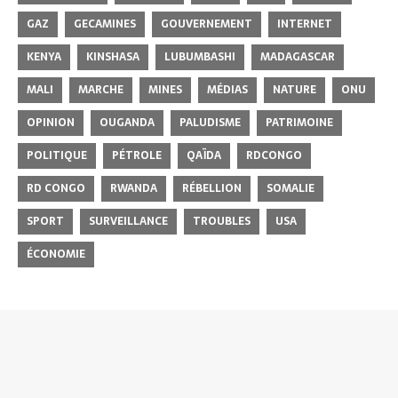
GAZ
GECAMINES
GOUVERNEMENT
INTERNET
KENYA
KINSHASA
LUBUMBASHI
MADAGASCAR
MALI
MARCHE
MINES
MÉDIAS
NATURE
ONU
OPINION
OUGANDA
PALUDISME
PATRIMOINE
POLITIQUE
PÉTROLE
QAÏDA
RDCONGO
RD CONGO
RWANDA
RÉBELLION
SOMALIE
SPORT
SURVEILLANCE
TROUBLES
USA
ÉCONOMIE