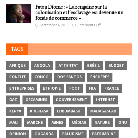
Fatou Diome : « La rengaine sur la
colonisation et l’esclavage est devenue un
fonds de commerce »
September 4, 2019
Comments Off
TAGS
AFRIQUE
ANGOLA
ATTENTAT
BRÉSIL
BUDGET
CONFLIT
CONGO
DOS SANTOS
ENCHÈRES
ENTREPRISES
ETHIOPIE
FOOT
FRA
FRANCE
GAZ
GECAMINES
GOUVERNEMENT
INTERNET
KENYA
KINSHASA
LUBUMBASHI
MADAGASCAR
MALI
MARCHE
MINES
MÉDIAS
NATURE
ONU
OPINION
OUGANDA
PALUDISME
PATRIMOINE