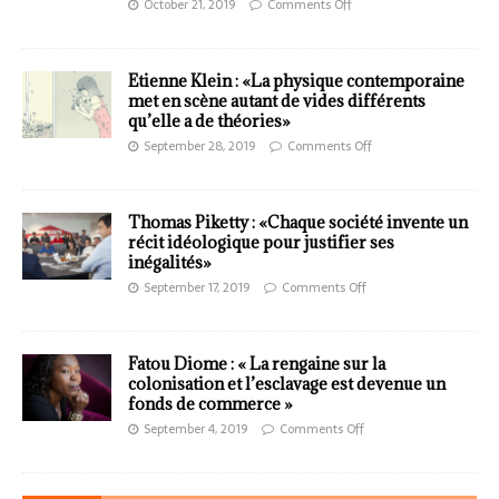
October 21, 2019
Comments Off
Etienne Klein : «La physique contemporaine
met en scène autant de vides différents
qu’elle a de théories»
September 28, 2019
Comments Off
Thomas Piketty : «Chaque société invente un
récit idéologique pour justifier ses
inégalités»
September 17, 2019
Comments Off
Fatou Diome : « La rengaine sur la
colonisation et l’esclavage est devenue un
fonds de commerce »
September 4, 2019
Comments Off