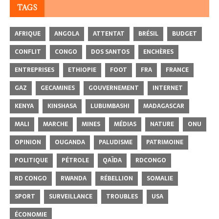
TAGS
AFRIQUE
ANGOLA
ATTENTAT
BRÉSIL
BUDGET
CONFLIT
CONGO
DOS SANTOS
ENCHÈRES
ENTREPRISES
ETHIOPIE
FOOT
FRA
FRANCE
GAZ
GECAMINES
GOUVERNEMENT
INTERNET
KENYA
KINSHASA
LUBUMBASHI
MADAGASCAR
MALI
MARCHE
MINES
MÉDIAS
NATURE
ONU
OPINION
OUGANDA
PALUDISME
PATRIMOINE
POLITIQUE
PÉTROLE
QAÏDA
RDCONGO
RD CONGO
RWANDA
RÉBELLION
SOMALIE
SPORT
SURVEILLANCE
TROUBLES
USA
ÉCONOMIE