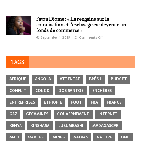
Fatou Diome : « La rengaine sur la
colonisation et l’esclavage est devenue un
fonds de commerce »
September 4, 2019
Comments Off
TAGS
AFRIQUE
ANGOLA
ATTENTAT
BRÉSIL
BUDGET
CONFLIT
CONGO
DOS SANTOS
ENCHÈRES
ENTREPRISES
ETHIOPIE
FOOT
FRA
FRANCE
GAZ
GECAMINES
GOUVERNEMENT
INTERNET
KENYA
KINSHASA
LUBUMBASHI
MADAGASCAR
MALI
MARCHE
MINES
MÉDIAS
NATURE
ONU