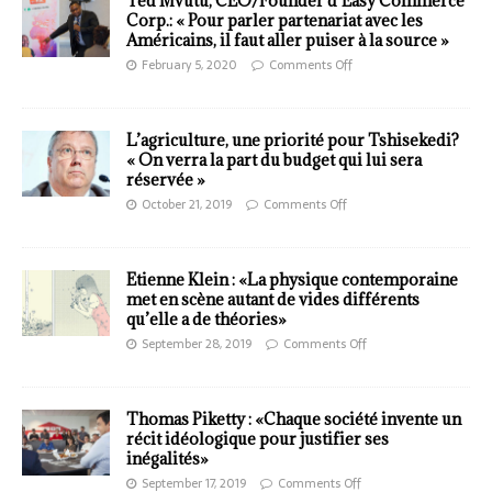
Ted Mvutu, CEO/Founder d’Easy Commerce
Corp.: « Pour parler partenariat avec les
Américains, il faut aller puiser à la source »
February 5, 2020
Comments Off
L’agriculture, une priorité pour Tshisekedi?
« On verra la part du budget qui lui sera
réservée »
October 21, 2019
Comments Off
Etienne Klein : «La physique contemporaine
met en scène autant de vides différents
qu’elle a de théories»
September 28, 2019
Comments Off
Thomas Piketty : «Chaque société invente un
récit idéologique pour justifier ses
inégalités»
September 17, 2019
Comments Off