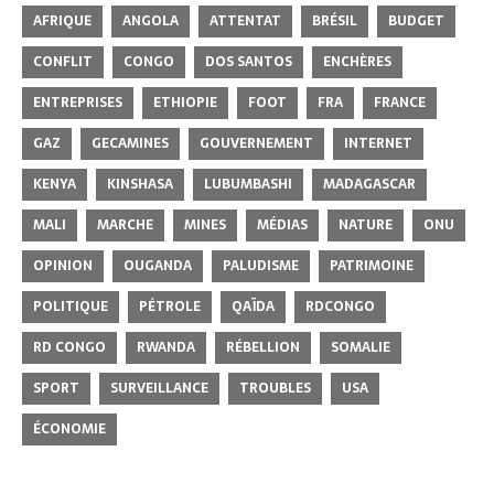
AFRIQUE
ANGOLA
ATTENTAT
BRÉSIL
BUDGET
CONFLIT
CONGO
DOS SANTOS
ENCHÈRES
ENTREPRISES
ETHIOPIE
FOOT
FRA
FRANCE
GAZ
GECAMINES
GOUVERNEMENT
INTERNET
KENYA
KINSHASA
LUBUMBASHI
MADAGASCAR
MALI
MARCHE
MINES
MÉDIAS
NATURE
ONU
OPINION
OUGANDA
PALUDISME
PATRIMOINE
POLITIQUE
PÉTROLE
QAÏDA
RDCONGO
RD CONGO
RWANDA
RÉBELLION
SOMALIE
SPORT
SURVEILLANCE
TROUBLES
USA
ÉCONOMIE