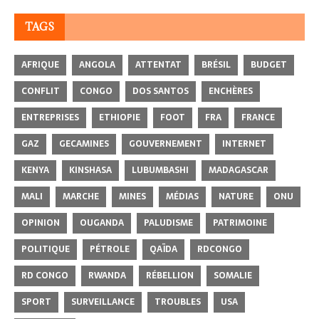
TAGS
AFRIQUE
ANGOLA
ATTENTAT
BRÉSIL
BUDGET
CONFLIT
CONGO
DOS SANTOS
ENCHÈRES
ENTREPRISES
ETHIOPIE
FOOT
FRA
FRANCE
GAZ
GECAMINES
GOUVERNEMENT
INTERNET
KENYA
KINSHASA
LUBUMBASHI
MADAGASCAR
MALI
MARCHE
MINES
MÉDIAS
NATURE
ONU
OPINION
OUGANDA
PALUDISME
PATRIMOINE
POLITIQUE
PÉTROLE
QAÏDA
RDCONGO
RD CONGO
RWANDA
RÉBELLION
SOMALIE
SPORT
SURVEILLANCE
TROUBLES
USA