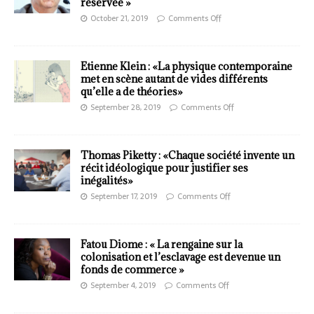
réservée »
October 21, 2019
Comments Off
Etienne Klein : «La physique contemporaine
met en scène autant de vides différents
qu’elle a de théories»
September 28, 2019
Comments Off
Thomas Piketty : «Chaque société invente un
récit idéologique pour justifier ses
inégalités»
September 17, 2019
Comments Off
Fatou Diome : « La rengaine sur la
colonisation et l’esclavage est devenue un
fonds de commerce »
September 4, 2019
Comments Off