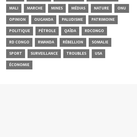
MALI
MARCHE
MINES
MÉDIAS
NATURE
ONU
OPINION
OUGANDA
PALUDISME
PATRIMOINE
POLITIQUE
PÉTROLE
QAÏDA
RDCONGO
RD CONGO
RWANDA
RÉBELLION
SOMALIE
SPORT
SURVEILLANCE
TROUBLES
USA
ÉCONOMIE