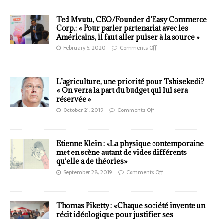
Ted Mvutu, CEO/Founder d’Easy Commerce
Corp.: « Pour parler partenariat avec les
Américains, il faut aller puiser à la source »
February 5, 2020
Comments Off
L’agriculture, une priorité pour Tshisekedi?
« On verra la part du budget qui lui sera
réservée »
October 21, 2019
Comments Off
Etienne Klein : «La physique contemporaine
met en scène autant de vides différents
qu’elle a de théories»
September 28, 2019
Comments Off
Thomas Piketty : «Chaque société invente un
récit idéologique pour justifier ses