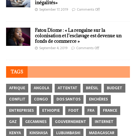
inégalités»
September 17, 2019
Comments Off
Fatou Diome : « La rengaine sur la
colonisation et l’esclavage est devenue un
fonds de commerce »
September 4, 2019
Comments Off
TAGS
AFRIQUE
ANGOLA
ATTENTAT
BRÉSIL
BUDGET
CONFLIT
CONGO
DOS SANTOS
ENCHÈRES
ENTREPRISES
ETHIOPIE
FOOT
FRA
FRANCE
GAZ
GECAMINES
GOUVERNEMENT
INTERNET
KENYA
KINSHASA
LUBUMBASHI
MADAGASCAR