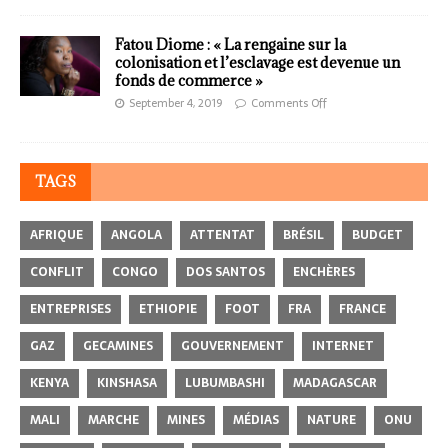
Fatou Diome : « La rengaine sur la
colonisation et l’esclavage est devenue un
fonds de commerce »
September 4, 2019
Comments Off
TAGS
AFRIQUE
ANGOLA
ATTENTAT
BRÉSIL
BUDGET
CONFLIT
CONGO
DOS SANTOS
ENCHÈRES
ENTREPRISES
ETHIOPIE
FOOT
FRA
FRANCE
GAZ
GECAMINES
GOUVERNEMENT
INTERNET
KENYA
KINSHASA
LUBUMBASHI
MADAGASCAR
MALI
MARCHE
MINES
MÉDIAS
NATURE
ONU