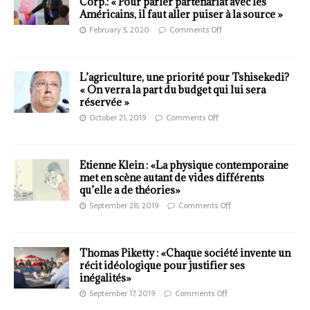
Corp.: « Pour parler partenariat avec les
Américains, il faut aller puiser à la source »
February 5, 2020
Comments Off
L’agriculture, une priorité pour Tshisekedi?
« On verra la part du budget qui lui sera
réservée »
October 21, 2019
Comments Off
Etienne Klein : «La physique contemporaine
met en scène autant de vides différents
qu’elle a de théories»
September 28, 2019
Comments Off
Thomas Piketty : «Chaque société invente un
récit idéologique pour justifier ses
inégalités»
September 17, 2019
Comments Off