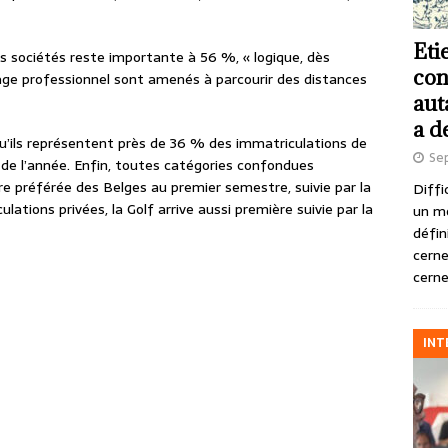
Eti
es sociétés reste importante à 56 %, « logique, dès
con
usage professionnel sont amenés à parcourir des distances
aut
a d
u’ils représentent près de 36 % des immatriculations de
Se
 de l’année. Enfin, toutes catégories confondues
ure préférée des Belges au premier semestre, suivie par la
Diffi
ulations privées, la Golf arrive aussi première suivie par la
un m
défin
cerne
cerne
INT