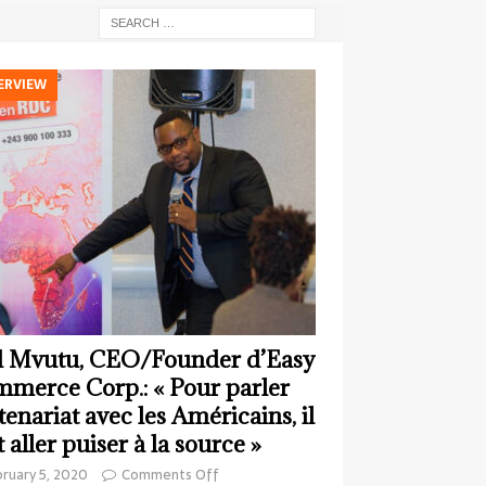
ERVIEW
 Mvutu, CEO/Founder d’Easy
merce Corp.: « Pour parler
tenariat avec les Américains, il
t aller puiser à la source »
ruary 5, 2020
Comments Off