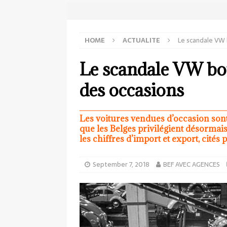
HOME
ACTUALITE
Le scandale VW 
Le scandale VW bou
des occasions
Les voitures vendues d’occasion sont
que les Belges privilégient désorma
les chiffres d’import et export, cités
September 7, 2018
BEF AVEC AGENCES