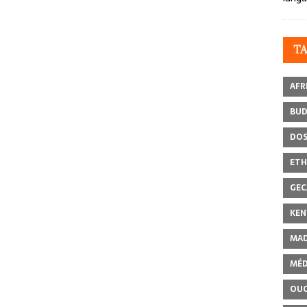
T
AFR
BU
DOS
ETH
GEC
KEN
MAD
MÉD
OU