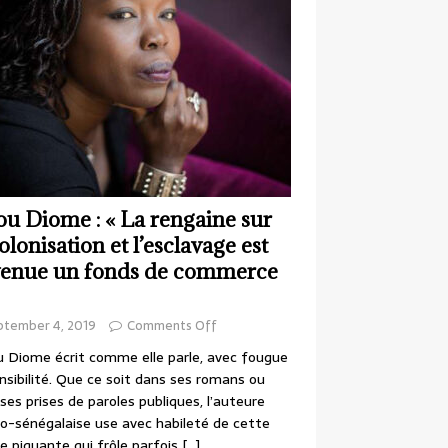
ou Diome : « La rengaine sur
colonisation et l’esclavage est
enue un fonds de commerce
ptember 4, 2019
Comments Off
 Diome écrit comme elle parle, avec fougue
nsibilité. Que ce soit dans ses romans ou
ses prises de paroles publiques, l’auteure
o-sénégalaise use avec habileté de cette
e piquante qui frôle parfois
[…]