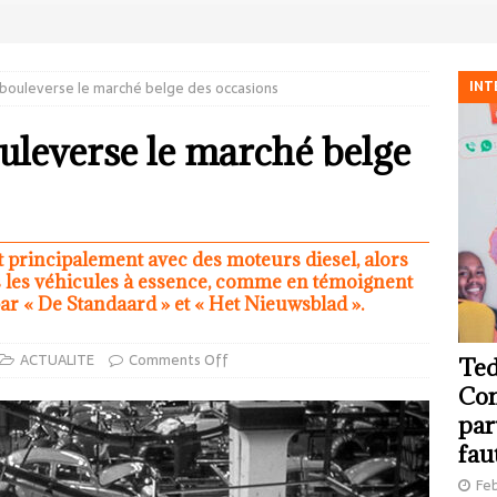
INT
bouleverse le marché belge des occasions
leverse le marché belge
 principalement avec des moteurs diesel, alors
is les véhicules à essence, comme en témoignent
 par « De Standaard » et « Het Nieuwsblad ».
ACTUALITE
Comments Off
Ted
Com
par
fau
Feb