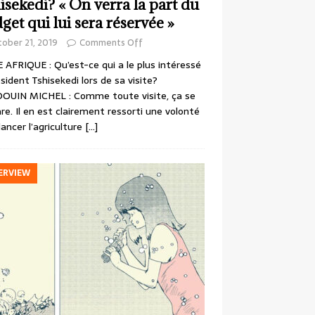
isekedi? « On verra la part du
get qui lui sera réservée »
ober 21, 2019
Comments Off
 AFRIQUE : Qu’est-ce qui a le plus intéressé
ésident Tshisekedi lors de sa visite?
OUIN MICHEL : Comme toute visite, ça se
re. Il en est clairement ressorti une volonté
lancer l’agriculture
[…]
ERVIEW