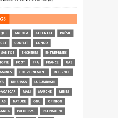
AGS
IQUE
ANGOLA
ATTENTAT
BRÉSIL
DGET
CONFLIT
CONGO
 SANTOS
ENCHÈRES
ENTREPRISES
IOPIE
FOOT
FRA
FRANCE
GAZ
AMINES
GOUVERNEMENT
INTERNET
YA
KINSHASA
LUBUMBASHI
AGASCAR
MALI
MARCHE
MINES
IAS
NATURE
ONU
OPINION
GANDA
PALUDISME
PATRIMOINE