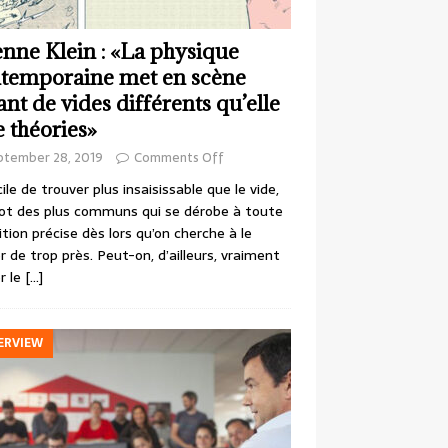
enne Klein : «La physique
temporaine met en scène
ant de vides différents qu’elle
e théories»
ptember 28, 2019
Comments Off
cile de trouver plus insaisissable que le vide,
ot des plus communs qui se dérobe à toute
ition précise dès lors qu’on cherche à le
r de trop près. Peut-on, d’ailleurs, vraiment
r le
[…]
ERVIEW