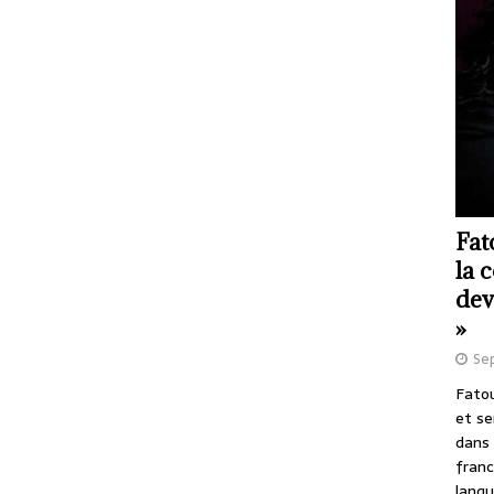
Fat
la 
dev
»
Se
Fatou
et se
dans 
franc
langu