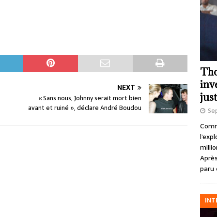
Tho
inv
NEXT
just
« Sans nous, Johnny serait mort bien
avant et ruiné », déclare André Boudou
Se
Comme
l’exp
milli
Après
paru 
INT