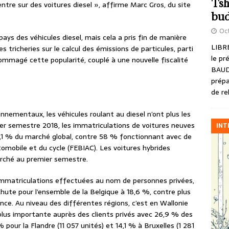
Tsh
entre sur des voitures diesel », affirme Marc Gros, du site
bud
Oct
ays des véhicules diesel, mais cela a pris fin de manière
LIBRE
 tricheries sur le calcul des émissions de particules, parti
le pr
ommagé cette popularité, couplé à une nouvelle fiscalité
BAUD
prépa
de re
nnementaux, les véhicules roulant au diesel n’ont plus les
er semestre 2018, les immatriculations de voitures neuves
INT
6,1 % du marché global, contre 58 % fonctionnant avec de
utomobile et du cycle (FEBIAC). Les voitures hybrides
arché au premier semestre.
s immatriculations effectuées au nom de personnes privées,
chute pour l’ensemble de la Belgique à 18,6 %, contre plus
ce. Au niveau des différentes régions, c’est en Wallonie
plus importante auprès des clients privés avec 26,9 % des
 pour la Flandre (11 057 unités) et 14,1 % à Bruxelles (1 281