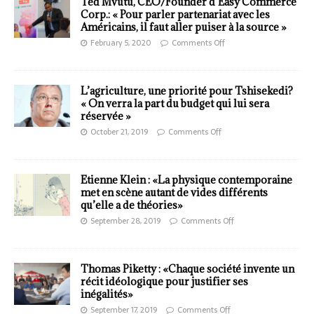
Ted Mvutu, CEO/Founder d’Easy Commerce
Corp.: « Pour parler partenariat avec les
Américains, il faut aller puiser à la source »
February 5, 2020
Comments Off
L’agriculture, une priorité pour Tshisekedi?
« On verra la part du budget qui lui sera
réservée »
October 21, 2019
Comments Off
Etienne Klein : «La physique contemporaine
met en scène autant de vides différents
qu’elle a de théories»
September 28, 2019
Comments Off
Thomas Piketty : «Chaque société invente un
récit idéologique pour justifier ses
inégalités»
September 17, 2019
Comments Off