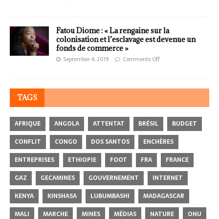
Fatou Diome : « La rengaine sur la
colonisation et l’esclavage est devenue un
fonds de commerce »
September 4, 2019
Comments Off
TAGS
AFRIQUE
ANGOLA
ATTENTAT
BRÉSIL
BUDGET
CONFLIT
CONGO
DOS SANTOS
ENCHÈRES
ENTREPRISES
ETHIOPIE
FOOT
FRA
FRANCE
GAZ
GECAMINES
GOUVERNEMENT
INTERNET
KENYA
KINSHASA
LUBUMBASHI
MADAGASCAR
MALI
MARCHE
MINES
MÉDIAS
NATURE
ONU