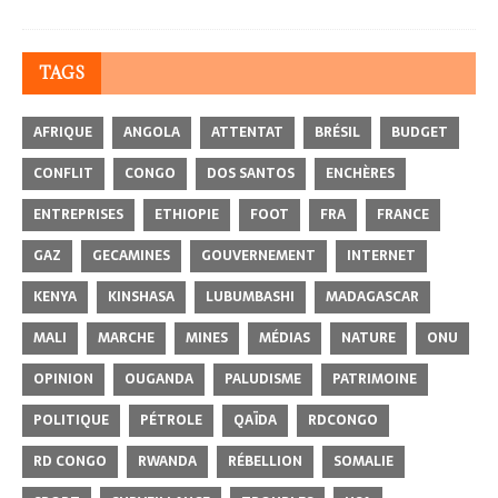
TAGS
AFRIQUE
ANGOLA
ATTENTAT
BRÉSIL
BUDGET
CONFLIT
CONGO
DOS SANTOS
ENCHÈRES
ENTREPRISES
ETHIOPIE
FOOT
FRA
FRANCE
GAZ
GECAMINES
GOUVERNEMENT
INTERNET
KENYA
KINSHASA
LUBUMBASHI
MADAGASCAR
MALI
MARCHE
MINES
MÉDIAS
NATURE
ONU
OPINION
OUGANDA
PALUDISME
PATRIMOINE
POLITIQUE
PÉTROLE
QAÏDA
RDCONGO
RD CONGO
RWANDA
RÉBELLION
SOMALIE