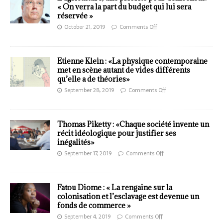
« On verra la part du budget qui lui sera
réservée »
October 21, 2019
Comments Off
Etienne Klein : «La physique contemporaine
met en scène autant de vides différents
qu’elle a de théories»
September 28, 2019
Comments Off
Thomas Piketty : «Chaque société invente un
récit idéologique pour justifier ses
inégalités»
September 17, 2019
Comments Off
Fatou Diome : « La rengaine sur la
colonisation et l’esclavage est devenue un
fonds de commerce »
September 4, 2019
Comments Off