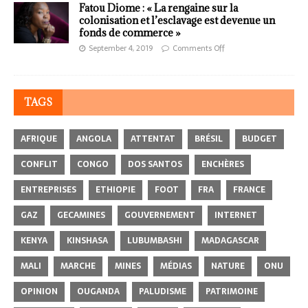
Fatou Diome : « La rengaine sur la
colonisation et l’esclavage est devenue un
fonds de commerce »
September 4, 2019
Comments Off
TAGS
AFRIQUE
ANGOLA
ATTENTAT
BRÉSIL
BUDGET
CONFLIT
CONGO
DOS SANTOS
ENCHÈRES
ENTREPRISES
ETHIOPIE
FOOT
FRA
FRANCE
GAZ
GECAMINES
GOUVERNEMENT
INTERNET
KENYA
KINSHASA
LUBUMBASHI
MADAGASCAR
MALI
MARCHE
MINES
MÉDIAS
NATURE
ONU
OPINION
OUGANDA
PALUDISME
PATRIMOINE