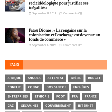
récit idéologique pour justifier ses
inégalités»
September 17, 2019
Comments Off
Fatou Diome : « La rengaine sur la
colonisation et l’esclavage est devenue un
fonds de commerce »
September 4, 2019
Comments Off
TAGS
AFRIQUE
ANGOLA
ATTENTAT
BRÉSIL
BUDGET
CONFLIT
CONGO
DOS SANTOS
ENCHÈRES
ENTREPRISES
ETHIOPIE
FOOT
FRA
FRANCE
GAZ
GECAMINES
GOUVERNEMENT
INTERNET