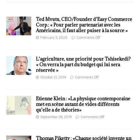
Ted Mvutu, CEO/Founder d’Easy Commerce
Corp.: « Pour parler partenariat avec les
Américains, il faut aller puiser à la source »
February 5, 2020
Comments Off
L’agriculture, une priorité pour Tshisekedi?
« On verra la part du budget qui lui sera
réservée »
October 21, 2019
Comments Off
Etienne Klein : «La physique contemporaine
met en scène autant de vides différents
qu’elle a de théories»
September 28, 2019
Comments Off
Thomas Piketty : «Chaque société invente un