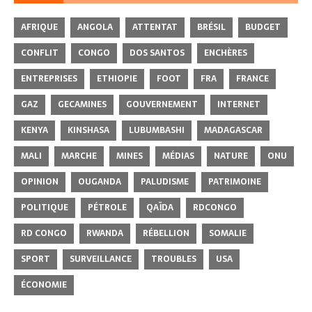
AFRIQUE
ANGOLA
ATTENTAT
BRÉSIL
BUDGET
CONFLIT
CONGO
DOS SANTOS
ENCHÈRES
ENTREPRISES
ETHIOPIE
FOOT
FRA
FRANCE
GAZ
GECAMINES
GOUVERNEMENT
INTERNET
KENYA
KINSHASA
LUBUMBASHI
MADAGASCAR
MALI
MARCHE
MINES
MÉDIAS
NATURE
ONU
OPINION
OUGANDA
PALUDISME
PATRIMOINE
POLITIQUE
PÉTROLE
QAÏDA
RDCONGO
RD CONGO
RWANDA
RÉBELLION
SOMALIE
SPORT
SURVEILLANCE
TROUBLES
USA
ÉCONOMIE