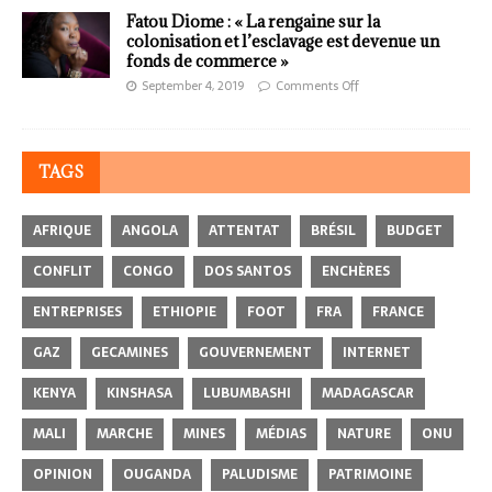
Fatou Diome : « La rengaine sur la
colonisation et l’esclavage est devenue un
fonds de commerce »
September 4, 2019
Comments Off
TAGS
AFRIQUE
ANGOLA
ATTENTAT
BRÉSIL
BUDGET
CONFLIT
CONGO
DOS SANTOS
ENCHÈRES
ENTREPRISES
ETHIOPIE
FOOT
FRA
FRANCE
GAZ
GECAMINES
GOUVERNEMENT
INTERNET
KENYA
KINSHASA
LUBUMBASHI
MADAGASCAR
MALI
MARCHE
MINES
MÉDIAS
NATURE
ONU
OPINION
OUGANDA
PALUDISME
PATRIMOINE