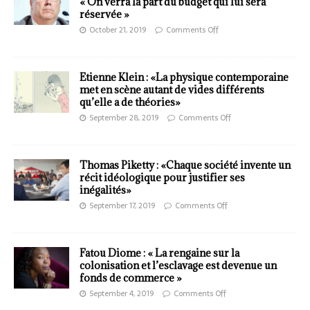
« On verra la part du budget qui lui sera
réservée »
October 21, 2019
Comments Off
Etienne Klein : «La physique contemporaine
met en scène autant de vides différents
qu’elle a de théories»
September 28, 2019
Comments Off
Thomas Piketty : «Chaque société invente un
récit idéologique pour justifier ses
inégalités»
September 17, 2019
Comments Off
Fatou Diome : « La rengaine sur la
colonisation et l’esclavage est devenue un
fonds de commerce »
September 4, 2019
Comments Off