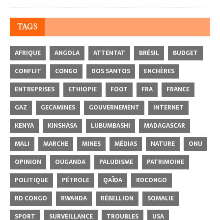
TAGS
AFRIQUE
ANGOLA
ATTENTAT
BRÉSIL
BUDGET
CONFLIT
CONGO
DOS SANTOS
ENCHÈRES
ENTREPRISES
ETHIOPIE
FOOT
FRA
FRANCE
GAZ
GECAMINES
GOUVERNEMENT
INTERNET
KENYA
KINSHASA
LUBUMBASHI
MADAGASCAR
MALI
MARCHE
MINES
MÉDIAS
NATURE
ONU
OPINION
OUGANDA
PALUDISME
PATRIMOINE
POLITIQUE
PÉTROLE
QAÏDA
RDCONGO
RD CONGO
RWANDA
RÉBELLION
SOMALIE
SPORT
SURVEILLANCE
TROUBLES
USA