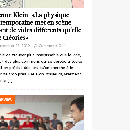
enne Klein : «La physique
temporaine met en scène
ant de vides différents qu’elle
e théories»
ptember 28, 2019
Comments Off
cile de trouver plus insaisissable que le vide,
ot des plus communs qui se dérobe à toute
ition précise dès lors qu’on cherche à le
r de trop près. Peut-on, d’ailleurs, vraiment
r le
[…]
ERVIEW