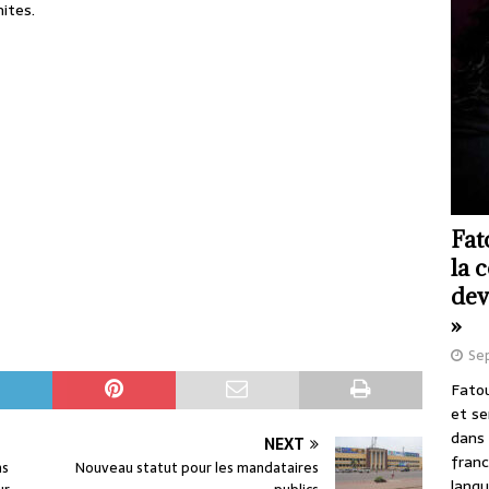
ites.
Fat
la 
dev
»
Se
Fatou
et se
dans 
NEXT
franc
ns
Nouveau statut pour les mandataires
langu