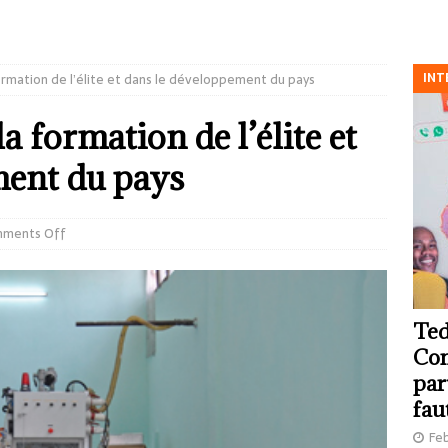
INT
formation de l’élite et dans le développement du pays
a formation de l’élite et
ment du pays
ments Off
Ted
Com
par
fau
Feb