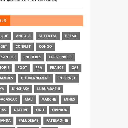
AGS
IQUE
ANGOLA
ATTENTAT
BRÉSIL
DGET
CONFLIT
CONGO
 SANTOS
ENCHÈRES
ENTREPRISES
IOPIE
FOOT
FRA
FRANCE
GAZ
AMINES
GOUVERNEMENT
INTERNET
YA
KINSHASA
LUBUMBASHI
AGASCAR
MALI
MARCHE
MINES
IAS
NATURE
ONU
OPINION
GANDA
PALUDISME
PATRIMOINE