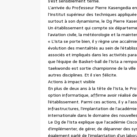
s’est sensiblement ternie.
L’arrivée du Professeur Pierre Kasengedia en
l’Institut supérieur des techniques appliquée
surtout à son dynamisme, le Dg Pierre Kaseng
Un établissement qui compte six département
l’aviation civile, la météorologie et la main
« L’Ista se porte bien, il y règne une accalmi
évolution des mentalités au sein de l’établis
associés et impliqués dans les activités para
que l’équipe de Basket-ball de l’Ista a rempo
taekwondo est sortie championne de la ville
autres disciplines. Et il s’en félicite.
Actions à impact visible
En plus de deux ans à la tête de l’Ista, le P
option informatique, affirme avoir réalisé d
l’établissement. Parmi ces actions, il y a l’a
infrastructures, l’implantation de l’académi
internationale dans le domaine des nouvelles
Le Dg de l’Ista explique que l’académie Cisc
d’implémenter, de gérer, de dépanner des sy
également parlé de l’implantation d’un labo