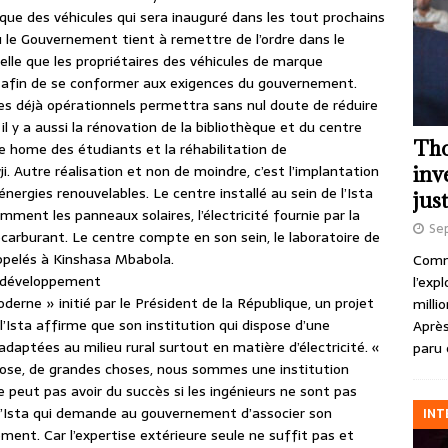
que des véhicules qui sera inauguré dans les tout prochains
le Gouvernement tient à remettre de l’ordre dans le
le que les propriétaires des véhicules de marque
s afin de se conformer aux exigences du gouvernement.
tres déjà opérationnels permettra sans nul doute de réduire
, il y a aussi la rénovation de la bibliothèque et du centre
Tho
le home des étudiants et la réhabilitation de
. Autre réalisation et non de moindre, c’est l’implantation
inv
nergies renouvelables. Le centre installé au sein de l’Ista
just
ment les panneaux solaires, l’électricité fournie par la
Se
iocarburant. Le centre compte en son sein, le laboratoire de
pelés à Kinshasa Mbabola.
Comme
e développement
l’exp
oderne » initié par le Président de la République, un projet
milli
 l’Ista affirme que son institution qui dispose d’une
Après
adaptées au milieu rural surtout en matière d’électricité. «
paru 
chose, de grandes choses, nous sommes une institution
e peut pas avoir du succès si les ingénieurs ne sont pas
 l’Ista qui demande au gouvernement d’associer son
INT
ent. Car l’expertise extérieure seule ne suffit pas et