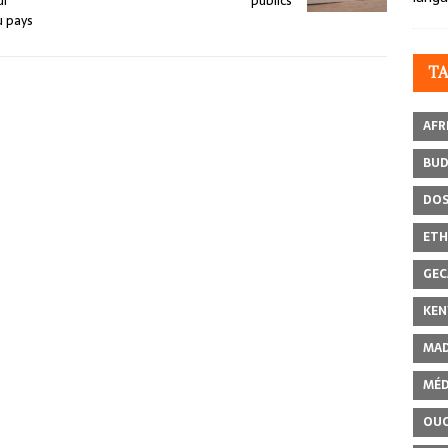
ur
publics
u pays
T
AFR
BU
DOS
ETH
GEC
KEN
MAD
MÉD
OU