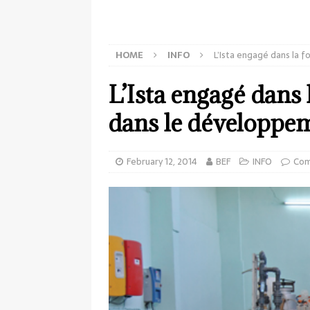
HOME
INFO
L’Ista engagé dans la 
L’Ista engagé dans l
dans le développe
February 12, 2014
BEF
INFO
Com