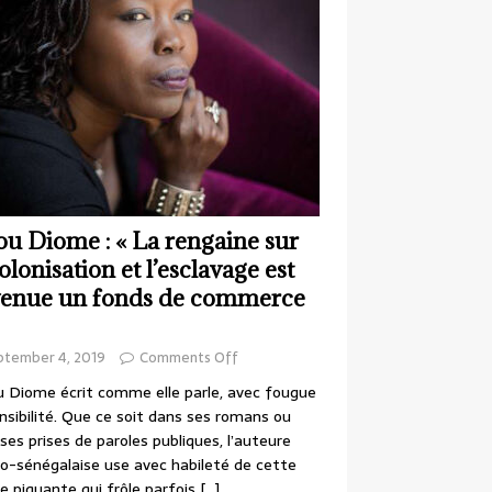
ou Diome : « La rengaine sur
colonisation et l’esclavage est
enue un fonds de commerce
ptember 4, 2019
Comments Off
 Diome écrit comme elle parle, avec fougue
nsibilité. Que ce soit dans ses romans ou
ses prises de paroles publiques, l’auteure
o-sénégalaise use avec habileté de cette
e piquante qui frôle parfois
[…]