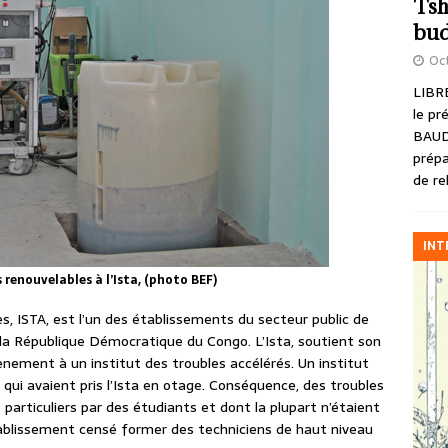
Tsh
bud
Oct
LIBRE
le pr
BAUD
prépa
de re
INT
 renouvelables à l’Ista, (photo BEF)
es, ISTA, est l’un des établissements du secteur public de
 la République Démocratique du Congo. L’Ista, soutient son
nement à un institut des troubles accélérés. Un institut
qui avaient pris l’Ista en otage. Conséquence, des troubles
s particuliers par des étudiants et dont la plupart n’étaient
établissement censé former des techniciens de haut niveau