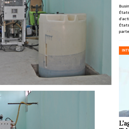
Busin
États
d’act
États
parte
INT
L’a