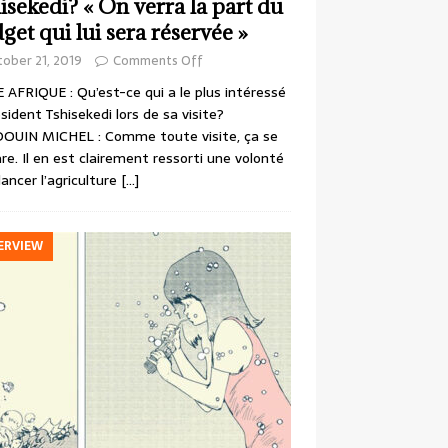
isekedi? « On verra la part du
get qui lui sera réservée »
ober 21, 2019
Comments Off
 AFRIQUE : Qu’est-ce qui a le plus intéressé
ésident Tshisekedi lors de sa visite?
OUIN MICHEL : Comme toute visite, ça se
re. Il en est clairement ressorti une volonté
lancer l’agriculture
[…]
ERVIEW