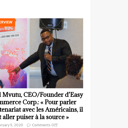
ERVIEW
 Mvutu, CEO/Founder d’Easy
merce Corp.: « Pour parler
tenariat avec les Américains, il
t aller puiser à la source »
ruary 5, 2020
Comments Off