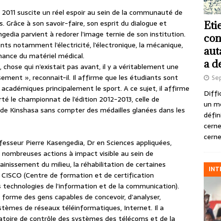
 2011 suscite un réel espoir au sein de la communauté de
s. Grâce à son savoir-faire, son esprit du dialogue et
Eti
edia parvient à redorer l’image ternie de son institution.
con
s notamment l’électricité, l’électronique, la mécanique,
aut
tenance du matériel médical.
a d
e, chose qui n’existait pas avant, il y a véritablement une
sement », reconnait-il. Il affirme que les étudiants sont
Se
 académiques principalement le sport. A ce sujet, il affirme
Diffi
rté le championnat de l’édition 2012-2013, celle de
un m
 de Kinshasa sans compter des médailles glanées dans les
défin
cerne
cerne
rofesseur Pierre Kasengedia, Dr en Sciences appliquées,
e nombreuses actions à impact visible au sein de
ssainissement du milieu, la réhabilitation de certaines
INT
e CISCO (Centre de formation et de certification
 technologies de l’information et de la communication).
o forme des gens capables de concevoir, d’analyser,
stèmes de réseaux téléinformatiques, Internet. Il a
ratoire de contrôle des systèmes des télécoms et de la