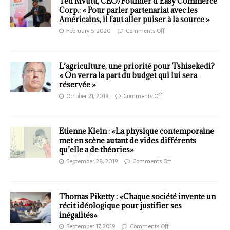
Ted Mvutu, CEO/Founder d’Easy Commerce
Corp.: « Pour parler partenariat avec les
Américains, il faut aller puiser à la source »
February 5, 2020
Comments Off
L’agriculture, une priorité pour Tshisekedi?
« On verra la part du budget qui lui sera
réservée »
October 21, 2019
Comments Off
Etienne Klein : «La physique contemporaine
met en scène autant de vides différents
qu’elle a de théories»
September 28, 2019
Comments Off
Thomas Piketty : «Chaque société invente un
récit idéologique pour justifier ses
inégalités»
September 17, 2019
Comments Off