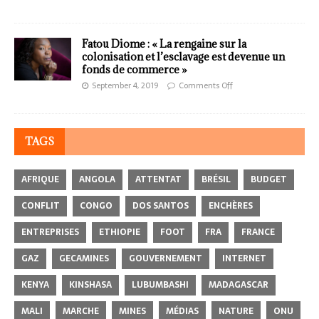
Fatou Diome : « La rengaine sur la
colonisation et l’esclavage est devenue un
fonds de commerce »
September 4, 2019
Comments Off
TAGS
AFRIQUE
ANGOLA
ATTENTAT
BRÉSIL
BUDGET
CONFLIT
CONGO
DOS SANTOS
ENCHÈRES
ENTREPRISES
ETHIOPIE
FOOT
FRA
FRANCE
GAZ
GECAMINES
GOUVERNEMENT
INTERNET
KENYA
KINSHASA
LUBUMBASHI
MADAGASCAR
MALI
MARCHE
MINES
MÉDIAS
NATURE
ONU