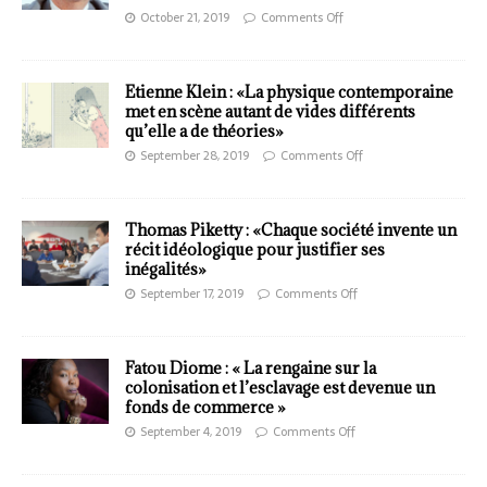
October 21, 2019
Comments Off
Etienne Klein : «La physique contemporaine
met en scène autant de vides différents
qu’elle a de théories»
September 28, 2019
Comments Off
Thomas Piketty : «Chaque société invente un
récit idéologique pour justifier ses
inégalités»
September 17, 2019
Comments Off
Fatou Diome : « La rengaine sur la
colonisation et l’esclavage est devenue un
fonds de commerce »
September 4, 2019
Comments Off