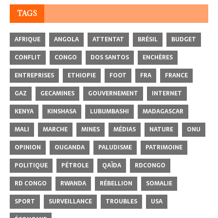
TAGS
AFRIQUE
ANGOLA
ATTENTAT
BRÉSIL
BUDGET
CONFLIT
CONGO
DOS SANTOS
ENCHÈRES
ENTREPRISES
ETHIOPIE
FOOT
FRA
FRANCE
GAZ
GECAMINES
GOUVERNEMENT
INTERNET
KENYA
KINSHASA
LUBUMBASHI
MADAGASCAR
MALI
MARCHE
MINES
MÉDIAS
NATURE
ONU
OPINION
OUGANDA
PALUDISME
PATRIMOINE
POLITIQUE
PÉTROLE
QAÏDA
RDCONGO
RD CONGO
RWANDA
RÉBELLION
SOMALIE
SPORT
SURVEILLANCE
TROUBLES
USA