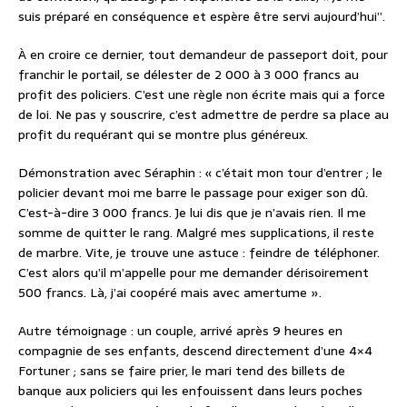
suis préparé en conséquence et espère être servi aujourd’hui’’.
À en croire ce dernier, tout demandeur de passeport doit, pour
franchir le portail, se délester de 2 000 à 3 000 francs au
profit des policiers. C’est une règle non écrite mais qui a force
de loi. Ne pas y souscrire, c’est admettre de perdre sa place au
profit du requérant qui se montre plus généreux.
Démonstration avec Séraphin : « c’était mon tour d’entrer ; le
policier devant moi me barre le passage pour exiger son dû.
C’est-à-dire 3 000 francs. Je lui dis que je n’avais rien. Il me
somme de quitter le rang. Malgré mes supplications, il reste
de marbre. Vite, je trouve une astuce : feindre de téléphoner.
C’est alors qu’il m’appelle pour me demander dérisoirement
500 francs. Là, j’ai coopéré mais avec amertume ».
Autre témoignage : un couple, arrivé après 9 heures en
compagnie de ses enfants, descend directement d’une 4×4
Fortuner ; sans se faire prier, le mari tend des billets de
banque aux policiers qui les enfouissent dans leurs poches