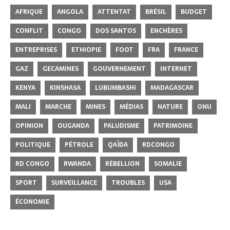
AFRIQUE
ANGOLA
ATTENTAT
BRÉSIL
BUDGET
CONFLIT
CONGO
DOS SANTOS
ENCHÈRES
ENTREPRISES
ETHIOPIE
FOOT
FRA
FRANCE
GAZ
GECAMINES
GOUVERNEMENT
INTERNET
KENYA
KINSHASA
LUBUMBASHI
MADAGASCAR
MALI
MARCHE
MINES
MÉDIAS
NATURE
ONU
OPINION
OUGANDA
PALUDISME
PATRIMOINE
POLITIQUE
PÉTROLE
QAÏDA
RDCONGO
RD CONGO
RWANDA
RÉBELLION
SOMALIE
SPORT
SURVEILLANCE
TROUBLES
USA
ÉCONOMIE