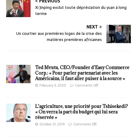
PREVIOUS
Xi Jinping exclut toute dépréciation du yuan à long
terme
NEXT
Un courtier aux premières loges de la crise des
matières premières africaines
Ted Mvutu, CEO/Founder d’Easy Commerce
Corp.: « Pour parler partenariat avec les
Américains, il faut aller puiser à la source »
February 5, 2020
Comments Off
L’agriculture, une priorité pour Tshisekedi?
« On verra la part du budget qui lui sera
réservée »
October 21, 2019
Comments Off