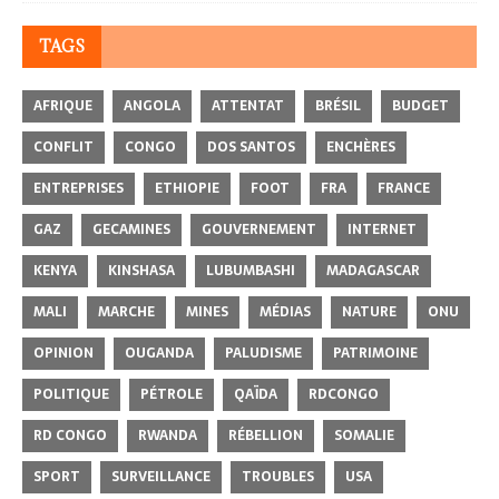
TAGS
AFRIQUE
ANGOLA
ATTENTAT
BRÉSIL
BUDGET
CONFLIT
CONGO
DOS SANTOS
ENCHÈRES
ENTREPRISES
ETHIOPIE
FOOT
FRA
FRANCE
GAZ
GECAMINES
GOUVERNEMENT
INTERNET
KENYA
KINSHASA
LUBUMBASHI
MADAGASCAR
MALI
MARCHE
MINES
MÉDIAS
NATURE
ONU
OPINION
OUGANDA
PALUDISME
PATRIMOINE
POLITIQUE
PÉTROLE
QAÏDA
RDCONGO
RD CONGO
RWANDA
RÉBELLION
SOMALIE
SPORT
SURVEILLANCE
TROUBLES
USA