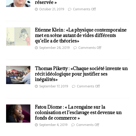
réservée »
October 21, 2019
Comments Off
Etienne Klein : «La physique contemporaine
met en scène autant de vides différents
qu’elle a de théories»
September 28, 2019
Comments Off
Thomas Piketty : «Chaque société invente un
récit idéologique pour justifier ses
inégalités»
September 17, 2019
Comments Off
Fatou Diome : « La rengaine sur la
colonisation et l’esclavage est devenue un
fonds de commerce »
September 4, 2019
Comments Off