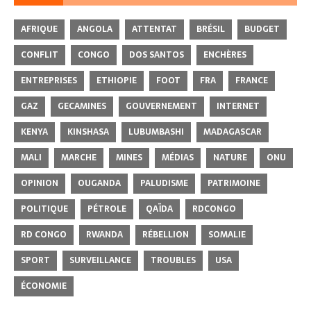
AFRIQUE
ANGOLA
ATTENTAT
BRÉSIL
BUDGET
CONFLIT
CONGO
DOS SANTOS
ENCHÈRES
ENTREPRISES
ETHIOPIE
FOOT
FRA
FRANCE
GAZ
GECAMINES
GOUVERNEMENT
INTERNET
KENYA
KINSHASA
LUBUMBASHI
MADAGASCAR
MALI
MARCHE
MINES
MÉDIAS
NATURE
ONU
OPINION
OUGANDA
PALUDISME
PATRIMOINE
POLITIQUE
PÉTROLE
QAÏDA
RDCONGO
RD CONGO
RWANDA
RÉBELLION
SOMALIE
SPORT
SURVEILLANCE
TROUBLES
USA
ÉCONOMIE