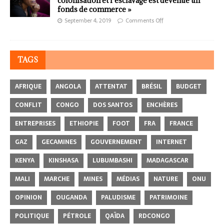
colonisation et l’esclavage est devenue un
fonds de commerce »
September 4, 2019
Comments Off
TAGS
AFRIQUE
ANGOLA
ATTENTAT
BRÉSIL
BUDGET
CONFLIT
CONGO
DOS SANTOS
ENCHÈRES
ENTREPRISES
ETHIOPIE
FOOT
FRA
FRANCE
GAZ
GECAMINES
GOUVERNEMENT
INTERNET
KENYA
KINSHASA
LUBUMBASHI
MADAGASCAR
MALI
MARCHE
MINES
MÉDIAS
NATURE
ONU
OPINION
OUGANDA
PALUDISME
PATRIMOINE
POLITIQUE
PÉTROLE
QAÏDA
RDCONGO