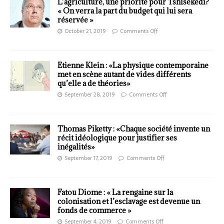
L’agriculture, une priorité pour Tshisekedi?
« On verra la part du budget qui lui sera
réservée »
October 21, 2019
Comments Off
Etienne Klein : «La physique contemporaine
met en scène autant de vides différents
qu’elle a de théories»
September 28, 2019
Comments Off
Thomas Piketty : «Chaque société invente un
récit idéologique pour justifier ses
inégalités»
September 17, 2019
Comments Off
Fatou Diome : « La rengaine sur la
colonisation et l’esclavage est devenue un
fonds de commerce »
September 4, 2019
Comments Off