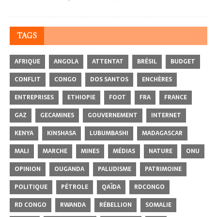
TAGS
AFRIQUE
ANGOLA
ATTENTAT
BRÉSIL
BUDGET
CONFLIT
CONGO
DOS SANTOS
ENCHÈRES
ENTREPRISES
ETHIOPIE
FOOT
FRA
FRANCE
GAZ
GECAMINES
GOUVERNEMENT
INTERNET
KENYA
KINSHASA
LUBUMBASHI
MADAGASCAR
MALI
MARCHE
MINES
MÉDIAS
NATURE
ONU
OPINION
OUGANDA
PALUDISME
PATRIMOINE
POLITIQUE
PÉTROLE
QAÏDA
RDCONGO
RD CONGO
RWANDA
RÉBELLION
SOMALIE