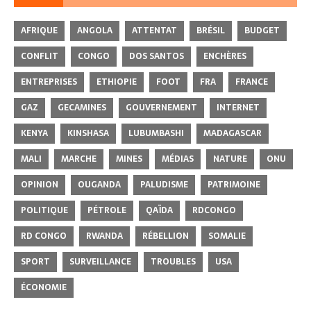
AFRIQUE
ANGOLA
ATTENTAT
BRÉSIL
BUDGET
CONFLIT
CONGO
DOS SANTOS
ENCHÈRES
ENTREPRISES
ETHIOPIE
FOOT
FRA
FRANCE
GAZ
GECAMINES
GOUVERNEMENT
INTERNET
KENYA
KINSHASA
LUBUMBASHI
MADAGASCAR
MALI
MARCHE
MINES
MÉDIAS
NATURE
ONU
OPINION
OUGANDA
PALUDISME
PATRIMOINE
POLITIQUE
PÉTROLE
QAÏDA
RDCONGO
RD CONGO
RWANDA
RÉBELLION
SOMALIE
SPORT
SURVEILLANCE
TROUBLES
USA
ÉCONOMIE