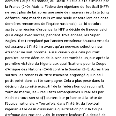
dernière Coupe du monde, au Brésil, où elle a été éliminée par
la France (2-0). Mais la Fédération nigériane de football (NFF)
ne veut plus de lui, après une série de mauvais résultats (cinq
défaites, cinq matchs nuls et une seule victoire lors des onze
dernières rencontres de l’équipe nationale). Le 16 octobre,
après une réunion d’urgence, la NFF a décidé de limoger celui
qui a dirigé avec succès, pendant trois années, les Super
Eagles. Il est remplacé par l’ancien entraîneur Shuaibu Amodu,
qui assurerait l’intérim avant qu’un nouveau sélectionneur
étranger ne soit nommé. Aussi curieux que cela pourrait
paraître, cette décision de la NFF est tombée un jour après la
première victoire du Nigeria aux qualifications pour la Coupe
d’Afrique des Nations (CAN) contre le Soudan (3-1). Après trois
sorties, les tenants du titre n’avaient engrangé qu’un seul
petit point dans cette campagne. Cela a plus pesé dans la
décision du comité exécutif de la fédération qui reconnaît,
tout de même, les « résultats remarquables » réalisés par
Keshi et tout son staff durant leur présence à la tête de
l’équipe nationale. « Toutefois, dans l’intérêt du football
nigérian et le désir d’assurer la qualification pour la Coupe
d’Afrique des Nations 2015, le comité [exécutif] a décidé de