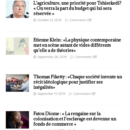
L’agriculture, une priorité pour Tshisekedi?
« On verra la part du budget qui lui sera
réservée »
October 21, 2019
Comments Off
Etienne Klein : «La physique contemporaine
met en scène autant de vides différents
qu’elle a de théories»
September 28, 2019
Comments Off
Thomas Piketty : «Chaque société invente un
récit idéologique pour justifier ses
inégalités»
September 17, 2019
Comments Off
Fatou Diome : « La rengaine sur la
colonisation et l’esclavage est devenue un
fonds de commerce »