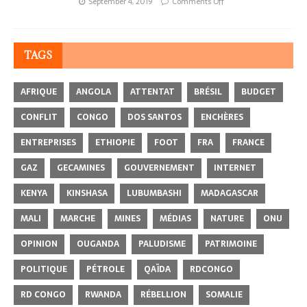
September 4, 2019
Comments Off
TAGS
AFRIQUE
ANGOLA
ATTENTAT
BRÉSIL
BUDGET
CONFLIT
CONGO
DOS SANTOS
ENCHÈRES
ENTREPRISES
ETHIOPIE
FOOT
FRA
FRANCE
GAZ
GECAMINES
GOUVERNEMENT
INTERNET
KENYA
KINSHASA
LUBUMBASHI
MADAGASCAR
MALI
MARCHE
MINES
MÉDIAS
NATURE
ONU
OPINION
OUGANDA
PALUDISME
PATRIMOINE
POLITIQUE
PÉTROLE
QAÏDA
RDCONGO
RD CONGO
RWANDA
RÉBELLION
SOMALIE