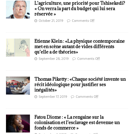
L’agriculture, une priorité pour Tshisekedi?
« On verra la part du budget qui lui sera
réservée »
October 21, 2019
Comments Off
Etienne Klein : «La physique contemporaine
met en scène autant de vides différents
qu’elle a de théories»
September 28, 2019
Comments Off
Thomas Piketty : «Chaque société invente un
récit idéologique pour justifier ses
inégalités»
September 17, 2019
Comments Off
Fatou Diome : « La rengaine sur la
colonisation et l’esclavage est devenue un
fonds de commerce »