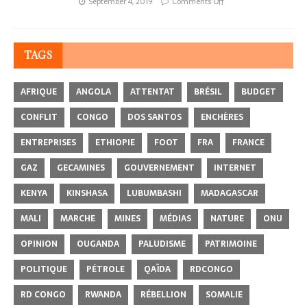
September 4, 2019
Comments Off
TAGS
AFRIQUE
ANGOLA
ATTENTAT
BRÉSIL
BUDGET
CONFLIT
CONGO
DOS SANTOS
ENCHÈRES
ENTREPRISES
ETHIOPIE
FOOT
FRA
FRANCE
GAZ
GECAMINES
GOUVERNEMENT
INTERNET
KENYA
KINSHASA
LUBUMBASHI
MADAGASCAR
MALI
MARCHE
MINES
MÉDIAS
NATURE
ONU
OPINION
OUGANDA
PALUDISME
PATRIMOINE
POLITIQUE
PÉTROLE
QAÏDA
RDCONGO
RD CONGO
RWANDA
RÉBELLION
SOMALIE