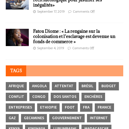
inégalités»
September 17, 2019
Comments Off
Fatou Diome : « La rengaine sur la
colonisation et l’esclavage est devenue un
fonds de commerce »
September 4, 2019
Comments Off
TAGS
AFRIQUE
ANGOLA
ATTENTAT
BRÉSIL
BUDGET
CONFLIT
CONGO
DOS SANTOS
ENCHÈRES
ENTREPRISES
ETHIOPIE
FOOT
FRA
FRANCE
GAZ
GECAMINES
GOUVERNEMENT
INTERNET
KENYA
KINSHASA
LUBUMBASHI
MADAGASCAR