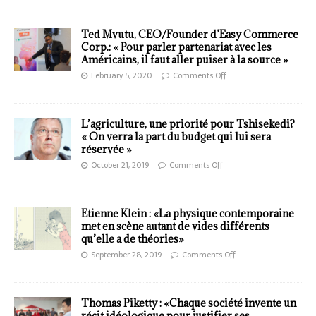
Ted Mvutu, CEO/Founder d’Easy Commerce
Corp.: « Pour parler partenariat avec les
Américains, il faut aller puiser à la source »
February 5, 2020
Comments Off
L’agriculture, une priorité pour Tshisekedi?
« On verra la part du budget qui lui sera
réservée »
October 21, 2019
Comments Off
Etienne Klein : «La physique contemporaine
met en scène autant de vides différents
qu’elle a de théories»
September 28, 2019
Comments Off
Thomas Piketty : «Chaque société invente un
récit idéologique pour justifier ses