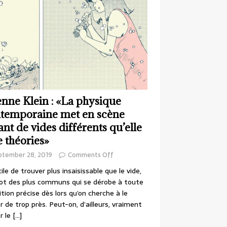
enne Klein : «La physique
temporaine met en scène
ant de vides différents qu’elle
e théories»
ptember 28, 2019
Comments Off
cile de trouver plus insaisissable que le vide,
ot des plus communs qui se dérobe à toute
ition précise dès lors qu’on cherche à le
r de trop près. Peut-on, d’ailleurs, vraiment
r le
[…]