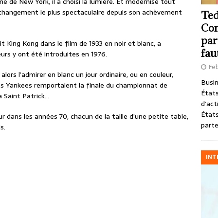
ne de New York, il a choisi la lumière. Et modernisé tout
e changement le plus spectaculaire depuis son achèvement
Ted
Com
par
t King Kong dans le film de 1933 en noir et blanc, a
fau
urs y ont été introduites en 1976.
Feb
lors l’admirer en blanc un jour ordinaire, ou en couleur,
Busin
es Yankees remportaient la finale du championnat de
États
a Saint Patrick…
d’act
États
eur dans les années 70, chacun de la taille d’une petite table,
parte
s.
INT