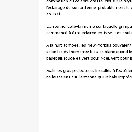
domination du célèbre gratte-ciel sur la skyli
l’éclairage de son antenne, probablement l
en 1931.
L’antenne, celle-là même sur laquelle grimpai
commencé à être éclairée en 1956. Les coule
A la nuit tombée, les New-Yorkais pouvaient a
selon les événements: bleu et blanc quand l
baseball, rouge et vert pour Noël, vert pour l
Mais les gros projecteurs installés à l’extéri
ne laissaient sur l’antenne qu’un halo impréci