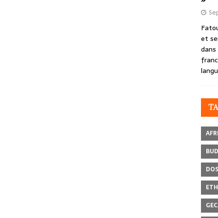
Se
Fatou
et se
dans 
franc
langu
T
AFR
BU
DOS
ETH
GEC