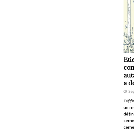
Eti
con
aut
a d
Se
Diffi
un m
défin
cerne
cerne