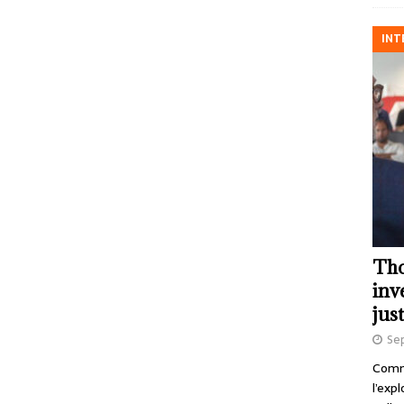
INT
Tho
inv
just
Se
Comme
l’exp