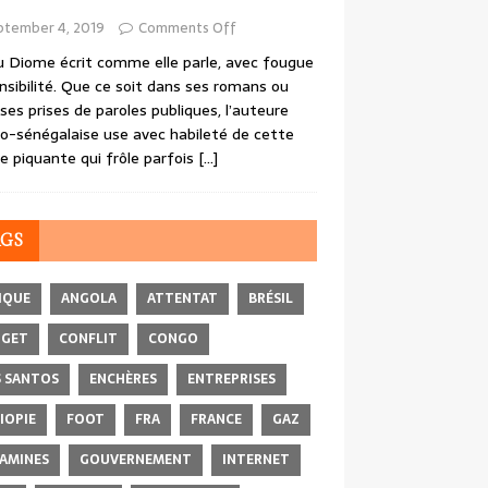
ptember 4, 2019
Comments Off
 Diome écrit comme elle parle, avec fougue
nsibilité. Que ce soit dans ses romans ou
ses prises de paroles publiques, l’auteure
o-sénégalaise use avec habileté de cette
e piquante qui frôle parfois
[…]
AGS
IQUE
ANGOLA
ATTENTAT
BRÉSIL
DGET
CONFLIT
CONGO
 SANTOS
ENCHÈRES
ENTREPRISES
IOPIE
FOOT
FRA
FRANCE
GAZ
AMINES
GOUVERNEMENT
INTERNET