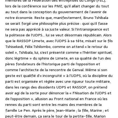
membres de la Fédération des entreprises du Congo (FEC),
lors de la conférence sur les PME, qu’il allait changer du tout
au tout dans la conception du gouvernement de l’avenir de
notre économie. Reste que, manifestement, Bruno Tshibala
se serait forgé une philosophie plus précise : quoi qu’il fasse
ne sera pas apprécié à sa juste valeur. Si l’intransigeance est
la politesse de l’UDPS… lui se veut désormais républicain. Alors
que le RASSOP Limete, avec l’UDPS à sa tête, misait sur le fils
Tshisekedi, Félix Tshilombo, comme on attend « le retour du
soleil », Tshibala, lui, s’est présenté comme « l’héritier spirituel,
donc légitime » du sphinx de Limete, en sa qualité de l’un des
pères fondateurs de l’historique parti de l’opposition et
comme l’architecte de la rencontre de Genval. Même si son
geste est qualifié d’« incongruité » à l’UDPS, où la discipline du
parti est organisée et réglée avec une rigueur toute militaire,
dans les rangs des dissidents UDPS et RASSOP, on prétend
avoir agi de la sorte pour dénoncer la « FNisation de l’UDPS et
de l’opposition », allusion au Front national en France où les
rennes du parti sont entre les mains des membres de la
famille Le Pen. Après le père, Jean-Marie ; la fille, Marine ; et
peut-être demain, ça sera le tour de la petite-fille, Marion