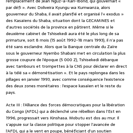
remplacement de Jean Nguz-a-Karl-Ibond, qui gouvernait «
par défi ». Avec Doliveira Kyungu wa Kumwanza, alors
gouverneur du Shaba, il avait planifié et organisé l’« exodus »
des Kasaïens du Shaba, situation dont la GECAMINES et
d’autres sociétés de la province en pâtirent. Même si le
deuxième cabinet de Tshisekedi aura été le plus long de sa
primature, soit 8 mois (15 août 1992-18 mars 1993), il n’a pas
été sans esclandre. Alors que la Banque centrale du Zaïre
sous le gouverneur Nyembo Shabani met en circulation la plus
grosse coupure de l’époque (5 000 Z), Tshisekedi débarque
avec tambours et trompettes à la CNS pour déclarer en direct
à la télé sa « démonétisation ». Et le pays replongea dans les
pillages en janvier 1993, avec comme conséquence l’existence
des deux zones monétaires : l’espace kasaïen et le reste du
pays.
Acte III : l’Alliance des forces démocratiques pour la libération
du Congo (AFDL) qui a déclenché une rébellion dans l’Est en
1996, progressait vers Kinshasa. Mobutu est dos au mur. Il
s’appuie sur la classe politique pour stopper l’avancée de
l’AFDL qui a le vent en poupe, bénéficiant d’un soutien