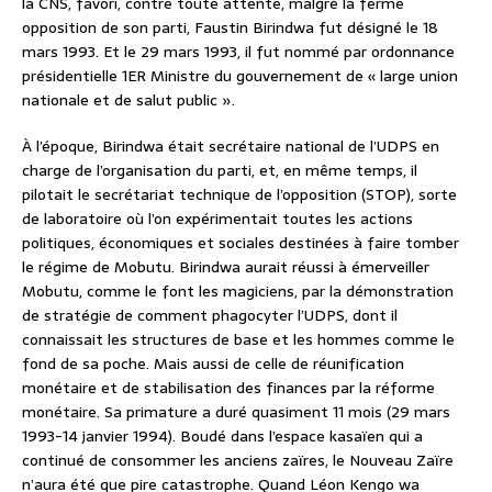
la CNS, favori, contre toute attente, malgré la ferme
opposition de son parti, Faustin Birindwa fut désigné le 18
mars 1993. Et le 29 mars 1993, il fut nommé par ordonnance
présidentielle 1ER Ministre du gouvernement de « large union
nationale et de salut public ».
À l’époque, Birindwa était secrétaire national de l’UDPS en
charge de l’organisation du parti, et, en même temps, il
pilotait le secrétariat technique de l’opposition (STOP), sorte
de laboratoire où l’on expérimentait toutes les actions
politiques, économiques et sociales destinées à faire tomber
le régime de Mobutu. Birindwa aurait réussi à émerveiller
Mobutu, comme le font les magiciens, par la démonstration
de stratégie de comment phagocyter l’UDPS, dont il
connaissait les structures de base et les hommes comme le
fond de sa poche. Mais aussi de celle de réunification
monétaire et de stabilisation des finances par la réforme
monétaire. Sa primature a duré quasiment 11 mois (29 mars
1993-14 janvier 1994). Boudé dans l’espace kasaïen qui a
continué de consommer les anciens zaïres, le Nouveau Zaïre
n’aura été que pire catastrophe. Quand Léon Kengo wa