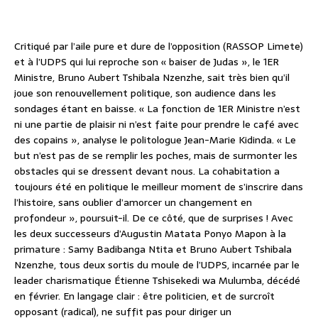
Critiqué par l’aile pure et dure de l’opposition (RASSOP Limete)
et à l’UDPS qui lui reproche son « baiser de Judas », le 1ER
Ministre, Bruno Aubert Tshibala Nzenzhe, sait très bien qu’il
joue son renouvellement politique, son audience dans les
sondages étant en baisse. « La fonction de 1ER Ministre n’est
ni une partie de plaisir ni n’est faite pour prendre le café avec
des copains », analyse le politologue Jean-Marie Kidinda. « Le
but n’est pas de se remplir les poches, mais de surmonter les
obstacles qui se dressent devant nous. La cohabitation a
toujours été en politique le meilleur moment de s’inscrire dans
l’histoire, sans oublier d’amorcer un changement en
profondeur », poursuit-il. De ce côté, que de surprises ! Avec
les deux successeurs d’Augustin Matata Ponyo Mapon à la
primature : Samy Badibanga Ntita et Bruno Aubert Tshibala
Nzenzhe, tous deux sortis du moule de l’UDPS, incarnée par le
leader charismatique Étienne Tshisekedi wa Mulumba, décédé
en février. En langage clair : être politicien, et de surcroît
opposant (radical), ne suffit pas pour diriger un