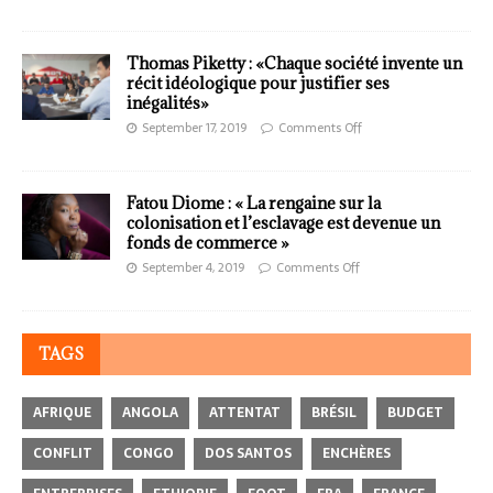
Thomas Piketty : «Chaque société invente un
récit idéologique pour justifier ses
inégalités»
September 17, 2019
Comments Off
Fatou Diome : « La rengaine sur la
colonisation et l’esclavage est devenue un
fonds de commerce »
September 4, 2019
Comments Off
TAGS
AFRIQUE
ANGOLA
ATTENTAT
BRÉSIL
BUDGET
CONFLIT
CONGO
DOS SANTOS
ENCHÈRES