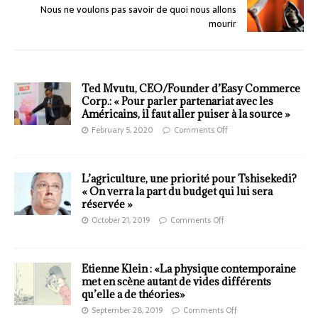
Nous ne voulons pas savoir de quoi nous allons
mourir
Ted Mvutu, CEO/Founder d’Easy Commerce
Corp.: « Pour parler partenariat avec les
Américains, il faut aller puiser à la source »
February 5, 2020
Comments Off
L’agriculture, une priorité pour Tshisekedi?
« On verra la part du budget qui lui sera
réservée »
October 21, 2019
Comments Off
Etienne Klein : «La physique contemporaine
met en scène autant de vides différents
qu’elle a de théories»
September 28, 2019
Comments Off