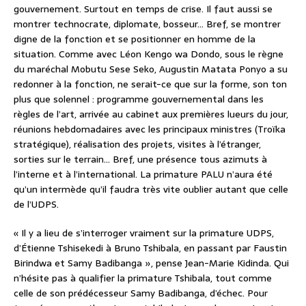
gouvernement. Surtout en temps de crise. Il faut aussi se
montrer technocrate, diplomate, bosseur… Bref, se montrer
digne de la fonction et se positionner en homme de la
situation. Comme avec Léon Kengo wa Dondo, sous le règne
du maréchal Mobutu Sese Seko, Augustin Matata Ponyo a su
redonner à la fonction, ne serait-ce que sur la forme, son ton
plus que solennel : programme gouvernemental dans les
règles de l’art, arrivée au cabinet aux premières lueurs du jour,
réunions hebdomadaires avec les principaux ministres (Troïka
stratégique), réalisation des projets, visites à l’étranger,
sorties sur le terrain… Bref, une présence tous azimuts à
l’interne et à l’international. La primature PALU n’aura été
qu’un intermède qu’il faudra très vite oublier autant que celle
de l’UDPS.
« Il y a lieu de s’interroger vraiment sur la primature UDPS,
d’Étienne Tshisekedi à Bruno Tshibala, en passant par Faustin
Birindwa et Samy Badibanga », pense Jean-Marie Kidinda. Qui
n’hésite pas à qualifier la primature Tshibala, tout comme
celle de son prédécesseur Samy Badibanga, d’échec. Pour