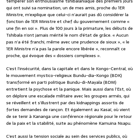
tempérer son enthousiasme tshibalaniaque des premiers jours
qui ont suivi sa nomination, un de mes amis, proche du 1ER
Ministre, m’explique que celui-ci n’aurait pas dû considérer la
fonction de 1ER Ministre et chef du gouvernement comme «
une fin en soi ». Plus de 100 jours à la primature, les débuts de
Tshibala n’ont jamais mérité le nom d’état de grâce. « Aucun
pas n’a été franchi, même avec une prudence de sioux », « le
1ER Ministre n’a pas la parole encore libérée », reconnaît ce
proche, qui évoque des « dossiers complexes ».
C’est l’insécurité, dans la capitale et dans le Kongo-Central, où
le mouvement mystico-religieux Bundu-dia-Kongo (BDK)
transformé en parti politique Bundu-di-Mayala (BDM)
entretient la psychose et la panique. Mais aussi dans l’Est, où
on déplore une escalade militaire avec les groupes armés, qui
se réveillent et s’illustrent par des kidnappings assortis de
fortes demandes de rançon. Et également au Kasaï, où vient
de se tenir à Kananga une conférence régionale pour le retour
de la paix et la stabilité, suite au phénomène Kamuina Nsapu.
C’est aussi la tension sociale au sein des services publics, où