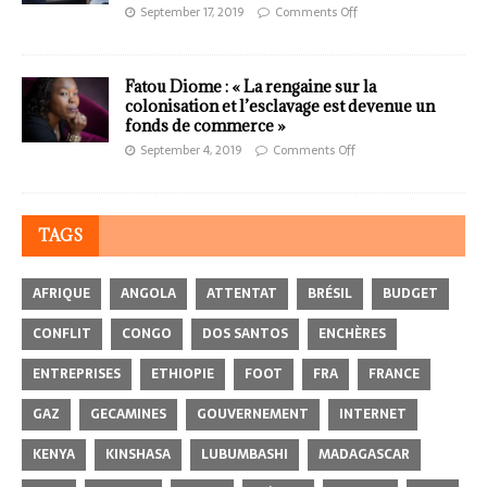
September 17, 2019
Comments Off
Fatou Diome : « La rengaine sur la
colonisation et l’esclavage est devenue un
fonds de commerce »
September 4, 2019
Comments Off
TAGS
AFRIQUE
ANGOLA
ATTENTAT
BRÉSIL
BUDGET
CONFLIT
CONGO
DOS SANTOS
ENCHÈRES
ENTREPRISES
ETHIOPIE
FOOT
FRA
FRANCE
GAZ
GECAMINES
GOUVERNEMENT
INTERNET
KENYA
KINSHASA
LUBUMBASHI
MADAGASCAR