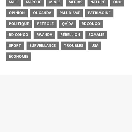
MALI
MARCHE
MINES
MÉDIAS
NATURE
ONU
OPINION
OUGANDA
PALUDISME
PATRIMOINE
POLITIQUE
PÉTROLE
QAÏDA
RDCONGO
RD CONGO
RWANDA
RÉBELLION
SOMALIE
SPORT
SURVEILLANCE
TROUBLES
USA
ÉCONOMIE