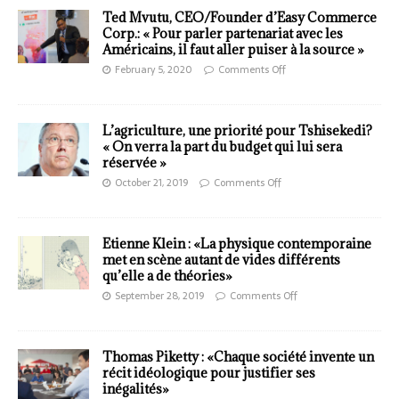
Ted Mvutu, CEO/Founder d’Easy Commerce
Corp.: « Pour parler partenariat avec les
Américains, il faut aller puiser à la source »
February 5, 2020
Comments Off
L’agriculture, une priorité pour Tshisekedi?
« On verra la part du budget qui lui sera
réservée »
October 21, 2019
Comments Off
Etienne Klein : «La physique contemporaine
met en scène autant de vides différents
qu’elle a de théories»
September 28, 2019
Comments Off
Thomas Piketty : «Chaque société invente un
récit idéologique pour justifier ses
inégalités»