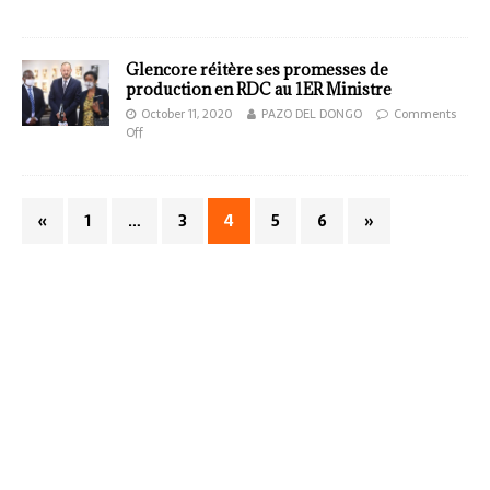
Glencore réitère ses promesses de
production en RDC au 1ER Ministre
October 11, 2020
PAZO DEL DONGO
Comments
Off
«
1
…
3
4
5
6
»