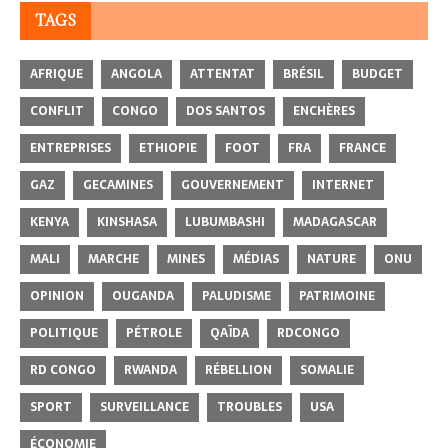
TAGS
AFRIQUE
ANGOLA
ATTENTAT
BRÉSIL
BUDGET
CONFLIT
CONGO
DOS SANTOS
ENCHÈRES
ENTREPRISES
ETHIOPIE
FOOT
FRA
FRANCE
GAZ
GECAMINES
GOUVERNEMENT
INTERNET
KENYA
KINSHASA
LUBUMBASHI
MADAGASCAR
MALI
MARCHE
MINES
MÉDIAS
NATURE
ONU
OPINION
OUGANDA
PALUDISME
PATRIMOINE
POLITIQUE
PÉTROLE
QAÏDA
RDCONGO
RD CONGO
RWANDA
RÉBELLION
SOMALIE
SPORT
SURVEILLANCE
TROUBLES
USA
ÉCONOMIE