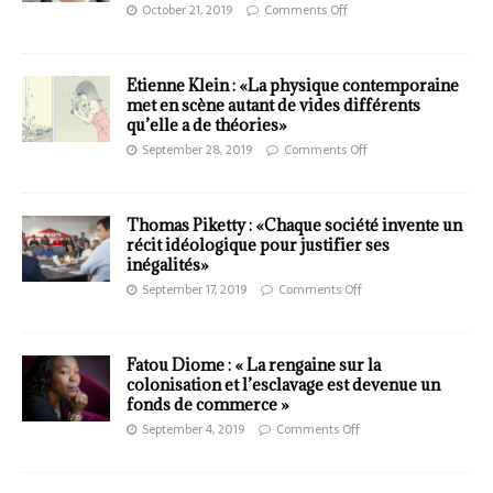
October 21, 2019
Comments Off
Etienne Klein : «La physique contemporaine
met en scène autant de vides différents
qu’elle a de théories»
September 28, 2019
Comments Off
Thomas Piketty : «Chaque société invente un
récit idéologique pour justifier ses
inégalités»
September 17, 2019
Comments Off
Fatou Diome : « La rengaine sur la
colonisation et l’esclavage est devenue un
fonds de commerce »
September 4, 2019
Comments Off