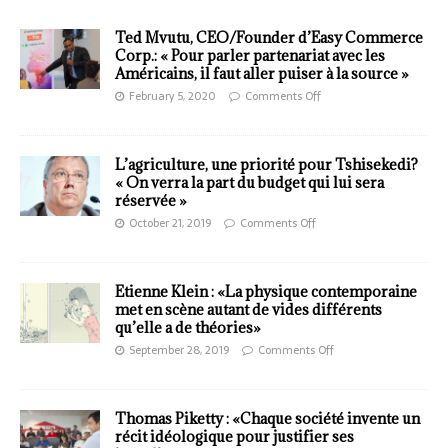
Ted Mvutu, CEO/Founder d’Easy Commerce
Corp.: « Pour parler partenariat avec les
Américains, il faut aller puiser à la source »
February 5, 2020
Comments Off
L’agriculture, une priorité pour Tshisekedi?
« On verra la part du budget qui lui sera
réservée »
October 21, 2019
Comments Off
Etienne Klein : «La physique contemporaine
met en scène autant de vides différents
qu’elle a de théories»
September 28, 2019
Comments Off
Thomas Piketty : «Chaque société invente un
récit idéologique pour justifier ses