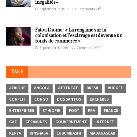
inégalités»
September 17, 2019
Comments Off
Fatou Diome : « La rengaine sur la
colonisation et l’esclavage est devenue un
fonds de commerce »
September 4, 2019
Comments Off
TAGS
AFRIQUE
ANGOLA
ATTENTAT
BRÉSIL
BUDGET
CONFLIT
CONGO
DOS SANTOS
ENCHÈRES
ENTREPRISES
ETHIOPIE
FOOT
FRA
FRANCE
GAZ
GECAMINES
GOUVERNEMENT
INTERNET
KENYA
KINSHASA
LUBUMBASHI
MADAGASCAR