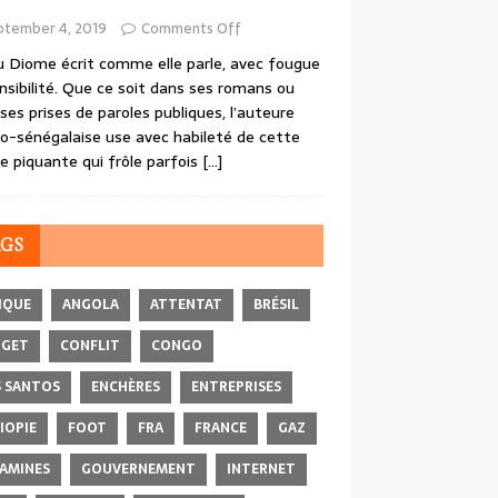
ptember 4, 2019
Comments Off
 Diome écrit comme elle parle, avec fougue
nsibilité. Que ce soit dans ses romans ou
ses prises de paroles publiques, l’auteure
o-sénégalaise use avec habileté de cette
e piquante qui frôle parfois
[…]
AGS
IQUE
ANGOLA
ATTENTAT
BRÉSIL
DGET
CONFLIT
CONGO
 SANTOS
ENCHÈRES
ENTREPRISES
IOPIE
FOOT
FRA
FRANCE
GAZ
AMINES
GOUVERNEMENT
INTERNET