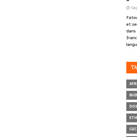
Se
Fatou
et se
dans 
franc
langu
T
AFR
BU
DOS
ETH
GEC