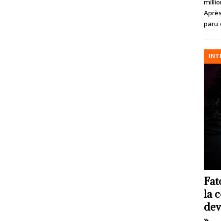
milli
Après
paru 
INT
Fat
la 
dev
»