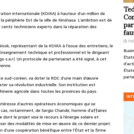
Ted
ation internationale (KOIKA) à hauteur d’un million de
Com
la périphérie Est de la ville de Kinshasa. L’ambition est de
par
x cents techniciens experts dans la réparation des
fau
Feb
ook, représentant de la KOIKA à l’issue des entretiens, le
Busin
’Enseignement technique et professionnel et le dirigeant
États
o s.a.r.l. Un protocole de partenariat a été signé, à cet
d’act
éenne.
États
parte
ate sud-coréen, va doter la RDC d’une main d’œuvre
ster sa révolution industrielle. Son institution est
inerie agricole dans toutes les provinces du pays.
INT
 intéresse d’autres opérateurs économiques qui se
 le cas, notamment, de Sergio Chande, homme d’affaires
dont le projet vise le recours à l’énergie solaire et
éciser des modalités de mise en œuvre de ce dernier projet.
in d’une coopération bénéfique entre l’État et la firme