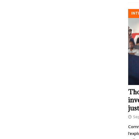
INT
Tho
inv
just
Se
Comme
l’exp