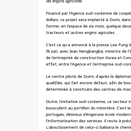
les engins agricoles.
Financé par l’Agence sud-coréenne de coopér
dollars, ce projet sera implanté à Dumi, dans 
former, en l’espace de six mois, quelque deu
tracteurs et autres engins agricoles.
C’est ce qu’a annoncé à la presse Lee Fung W
18 juin, avec Jean Nengbangba, ministre de l
de l’entreprise de construction Korea et Cong
effet, entre l’Agence et l’entreprise sud-cor
Le centre pilote de Dumi, d’après le diplom
qualifiée, qui fait encore défaut, afin de boo
déterminée à construire des centres de mach
Outre, l’initiative sud-coréenne, ce secteur
bousculent au portillon du ministère. C’est
portugais, désireux d’érigerune école moderne 
l’informatisation des services. Il reste à pr
L’aboutissement de celui-ci balisera le chem