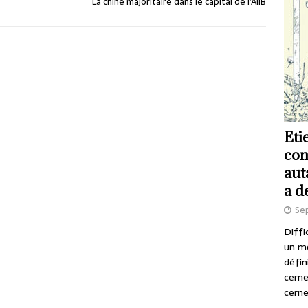
La chine majoritaire dans le capital de l’AIIB
Eti
con
aut
a d
Se
Diffi
un m
défin
cerne
cerne