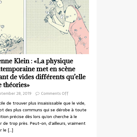
enne Klein : «La physique
temporaine met en scène
ant de vides différents qu’elle
e théories»
ptember 28, 2019
Comments Off
cile de trouver plus insaisissable que le vide,
ot des plus communs qui se dérobe à toute
ition précise dès lors qu’on cherche à le
r de trop près. Peut-on, d’ailleurs, vraiment
r le
[…]