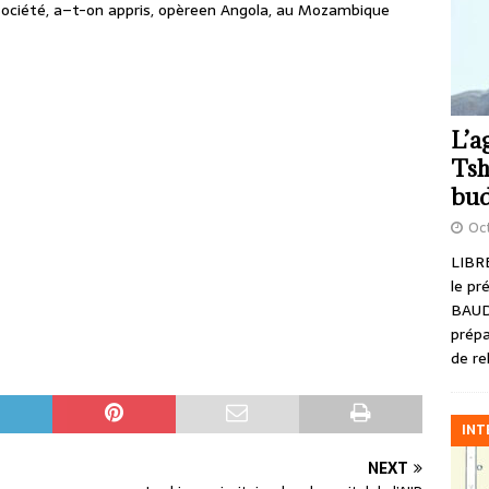
 société, a–t-on appris, opèreen Angola, au Mozambique
L’a
Tsh
bud
Oct
LIBRE
le pr
BAUD
prépa
de re
INT
NEXT