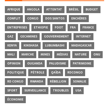
AFRIQUE
ANGOLA
ATTENTAT
BRÉSIL
BUDGET
CONFLIT
CONGO
DOS SANTOS
ENCHÈRES
ENTREPRISES
ETHIOPIE
FOOT
FRA
FRANCE
GAZ
GECAMINES
GOUVERNEMENT
INTERNET
KENYA
KINSHASA
LUBUMBASHI
MADAGASCAR
MALI
MARCHE
MINES
MÉDIAS
NATURE
ONU
OPINION
OUGANDA
PALUDISME
PATRIMOINE
POLITIQUE
PÉTROLE
QAÏDA
RDCONGO
RD CONGO
RWANDA
RÉBELLION
SOMALIE
SPORT
SURVEILLANCE
TROUBLES
USA
ÉCONOMIE