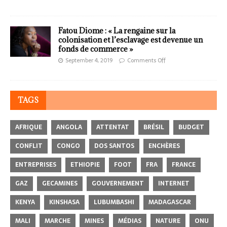
Fatou Diome : « La rengaine sur la
colonisation et l’esclavage est devenue un
fonds de commerce »
September 4, 2019
Comments Off
TAGS
AFRIQUE
ANGOLA
ATTENTAT
BRÉSIL
BUDGET
CONFLIT
CONGO
DOS SANTOS
ENCHÈRES
ENTREPRISES
ETHIOPIE
FOOT
FRA
FRANCE
GAZ
GECAMINES
GOUVERNEMENT
INTERNET
KENYA
KINSHASA
LUBUMBASHI
MADAGASCAR
MALI
MARCHE
MINES
MÉDIAS
NATURE
ONU