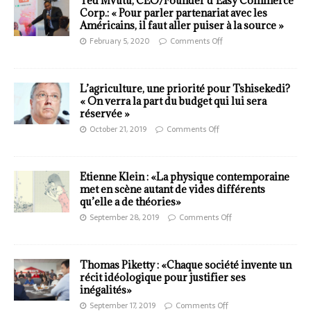
Ted Mvutu, CEO/Founder d’Easy Commerce
Corp.: « Pour parler partenariat avec les
Américains, il faut aller puiser à la source »
February 5, 2020
Comments Off
L’agriculture, une priorité pour Tshisekedi?
« On verra la part du budget qui lui sera
réservée »
October 21, 2019
Comments Off
Etienne Klein : «La physique contemporaine
met en scène autant de vides différents
qu’elle a de théories»
September 28, 2019
Comments Off
Thomas Piketty : «Chaque société invente un
récit idéologique pour justifier ses
inégalités»
September 17, 2019
Comments Off