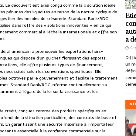
ts. Le découvert est ainsi conçu comme la « solution idéale
s pénuries des liquidités en raison de la nature cyclique de
Eti
e gestion des besoins de trésorerie. Standard Bank/RDC
con
alise dans l’offre des « solutions innovantes » en ce qui
aut
ncement commercial à l’échelle internationale et offre son
a d
rt.
Se
al américain à promouvoir les exportations hors-
Diffi
nques qui dispose d’un guichet florissant des exports.
un m
ortations, elle offre plusieurs types de financement,
défin
 nécessités selon les conventions spécifiques. Elle
cerne
ibles octroyés par le gouvernement et facilite le traitement
cerne
gimes. Standard Bank/RDC informe continuellement sa
amment à l’égard de la loi sur la croissance et les
INT
de crédit, conçues comme des produits spécifiques en
fondi de la situation particulière, des contrats de base et
rs. En garantissant une sécurité maximale à l’importateur
posante essentielle à la confiance commerciale sur la