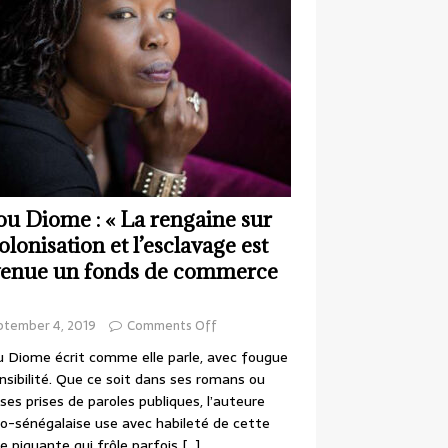
ou Diome : « La rengaine sur
colonisation et l’esclavage est
enue un fonds de commerce
ptember 4, 2019
Comments Off
 Diome écrit comme elle parle, avec fougue
nsibilité. Que ce soit dans ses romans ou
ses prises de paroles publiques, l’auteure
o-sénégalaise use avec habileté de cette
e piquante qui frôle parfois
[…]