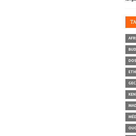
T
AFR
BU
DOS
ETH
GEC
KEN
MAD
MÉD
OU