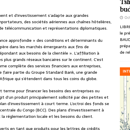
Tsh
bud
ement et d’investissement s’adapte aux grandes
Oct
mportateurs, des sociétés aériennes aux chaînes hôtelières,
LIBRE
 de télécommunication et représentations diplomatiques.
le pr
BAUD
sance approfondie » des conditions et déterminants du
prépa
 opère dans les marchés émergeants aux fins de
de re
ondant aux besoins de la clientèle ». L’affiliation à
 plus grands réseaux bancaires sur le continent. C’est
e complète des services financiers aux entreprises,
INT
 faire partie du Groupe Standard Bank, une grande
Afrique qui s’étendent dans tous les coins du globe.
 terme pour financer les besoins des entreprises ou
git d’un produit principalement sollicité par des petites et
lan d’investissement à court terme. L’octroi des fonds se
 centrale du Congo (BCC). Des plans d’investissement à
a réglementation locale et les besoins du client.
rts en tant que produits pour les lettres de crédits