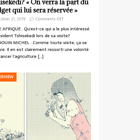
isekedi? « On verra la part du
get qui lui sera réservée »
ober 21, 2019
Comments Off
 AFRIQUE : Qu’est-ce qui a le plus intéressé
ésident Tshisekedi lors de sa visite?
OUIN MICHEL : Comme toute visite, ça se
re. Il en est clairement ressorti une volonté
lancer l’agriculture
[…]
ERVIEW