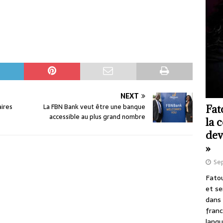
NEXT
aires
La FBN Bank veut être une banque
Fat
accessible au plus grand nombre
la 
dev
»
Se
Fatou
et se
dans 
franc
langu