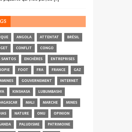
AGS
IQUE
ANGOLA
ATTENTAT
BRÉSIL
DGET
CONFLIT
CONGO
 SANTOS
ENCHÈRES
ENTREPRISES
IOPIE
FOOT
FRA
FRANCE
GAZ
AMINES
GOUVERNEMENT
INTERNET
YA
KINSHASA
LUBUMBASHI
AGASCAR
MALI
MARCHE
MINES
IAS
NATURE
ONU
OPINION
GANDA
PALUDISME
PATRIMOINE