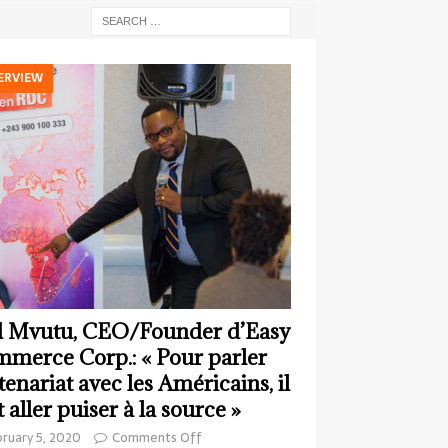
ERVIEW
 Mvutu, CEO/Founder d’Easy
merce Corp.: « Pour parler
tenariat avec les Américains, il
t aller puiser à la source »
ruary 5, 2020
Comments Off