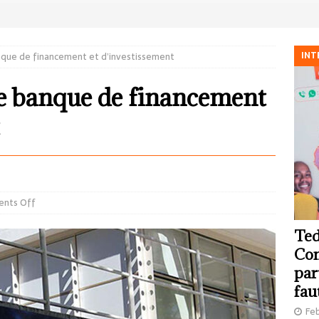
INT
nque de financement et d’investissement
e banque de financement
nts Off
Ted
Com
par
fau
Feb