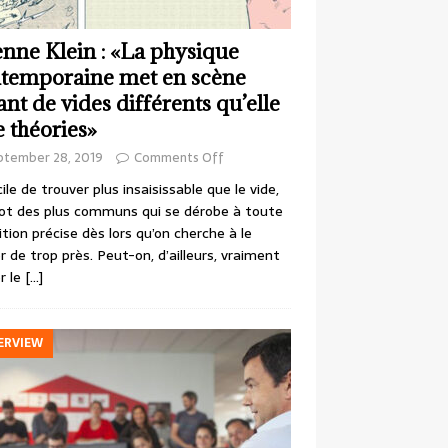
enne Klein : «La physique
temporaine met en scène
ant de vides différents qu’elle
e théories»
ptember 28, 2019
Comments Off
cile de trouver plus insaisissable que le vide,
ot des plus communs qui se dérobe à toute
ition précise dès lors qu’on cherche à le
r de trop près. Peut-on, d’ailleurs, vraiment
r le
[…]
ERVIEW