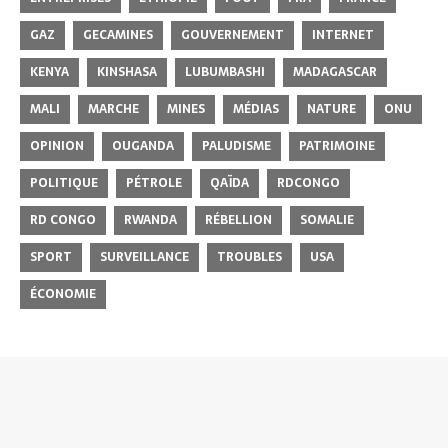
GAZ
GECAMINES
GOUVERNEMENT
INTERNET
KENYA
KINSHASA
LUBUMBASHI
MADAGASCAR
MALI
MARCHE
MINES
MÉDIAS
NATURE
ONU
OPINION
OUGANDA
PALUDISME
PATRIMOINE
POLITIQUE
PÉTROLE
QAÏDA
RDCONGO
RD CONGO
RWANDA
RÉBELLION
SOMALIE
SPORT
SURVEILLANCE
TROUBLES
USA
ÉCONOMIE