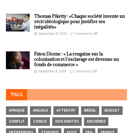
Thomas Piketty : «Chaque société invente un
récit idéologique pour justifier ses
inégalités»
September 17, 2019
Comments Off
Fatou Diome : « La rengaine sur la
colonisation et l’esclavage est devenue un
fonds de commerce »
September 4, 2019
Comments Off
TAGS
AFRIQUE
ANGOLA
ATTENTAT
BRÉSIL
BUDGET
CONFLIT
CONGO
DOS SANTOS
ENCHÈRES
ENTREPRISES
ETHIOPIE
FOOT
FRA
FRANCE