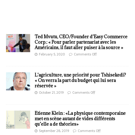
Ted Mvutu, CEO/Founder d’Easy Commerce
Corp.: « Pour parler partenariat avec les
Américains, il faut aller puiser à la source »
February 5, 2020
Comments Off
L’agriculture, une priorité pour Tshisekedi?
« On verra la part du budget qui lui sera
réservée »
October 21, 2019
Comments Off
Etienne Klein : «La physique contemporaine
met en scène autant de vides différents
qu’elle a de théories»
September 28, 2019
Comments Off