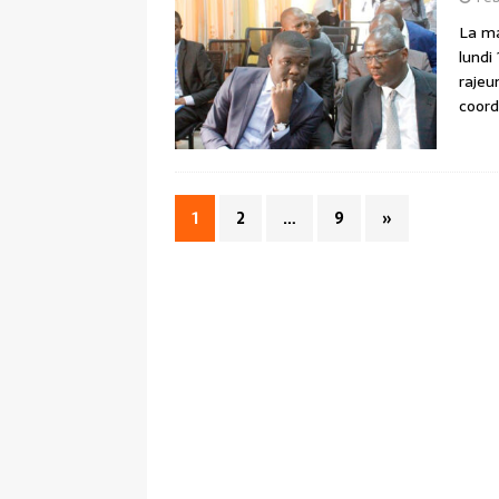
La ma
lundi
rajeu
coord
1
2
…
9
»