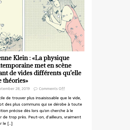
enne Klein : «La physique
temporaine met en scène
ant de vides différents qu’elle
e théories»
ptember 28, 2019
Comments Off
cile de trouver plus insaisissable que le vide,
ot des plus communs qui se dérobe à toute
ition précise dès lors qu’on cherche à le
r de trop près. Peut-on, d’ailleurs, vraiment
r le
[…]