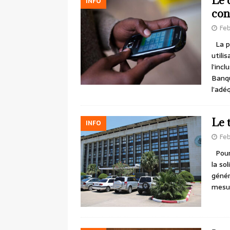
Le 
INFO
co
Feb
La pr
utili
l’inc
Banqu
l’adé
Le 
INFO
Feb
Pour 
la so
génér
mesu