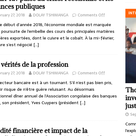
ances publiques
INT
ruary 27, 2018
DOLAY TSHIMANGA
Comments Off
 début d’année 2018, l’économie mondiale est marquée
a poursuite de l’embellie des cours des principales matières
ères exportées, dont le cuivre et le cobalt. À la mi-février,
ivre s’est négocié
[…]
 vérités de la profession
ruary 27, 2018
DOLAY TSHIMANGA
Comments Off
cteur bancaire est à un tournant. S’il n’est pas bien pris,
Tho
nir risque de n’être guère reluisant. Au désormais
tionnel dîner annuel de l’Association congolaise des banques
inv
, son président, Yves Cuypers (président
[…]
just
Se
Comme
idité financière et impact de la
l’exp