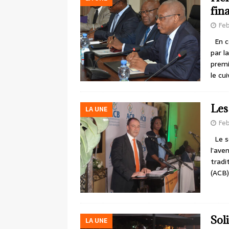
fin
Feb
En ce
par l
premi
le cu
Les
LA UNE
Feb
Le se
l’ave
tradi
(ACB)
Sol
LA UNE