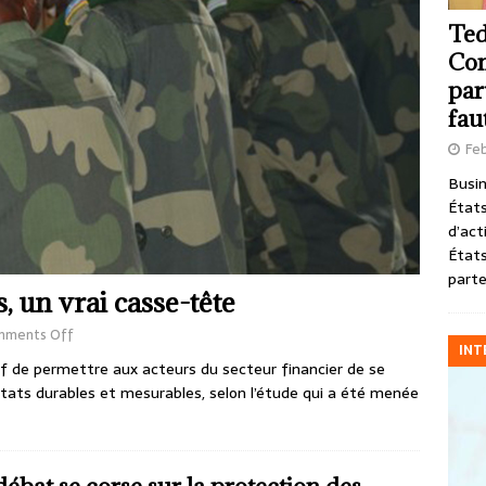
Ted
Com
par
fau
Feb
Busin
États
d’act
États
parte
s, un vrai casse-tête
mments Off
INT
f de permettre aux acteurs du secteur financier de se
ultats durables et mesurables, selon l’étude qui a été menée