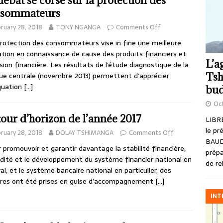
débat se corse sur la protection des
nsommateurs
ruary 28, 2018
TONY NGANGA
Comments Off
otection des consommateurs vise in fine une meilleure
sation en connaissance de cause des produits financiers et
L’a
lusion financière. Les résultats de l’étude diagnostique de la
Tsh
e centrale (novembre 2013) permettent d’apprécier
quation
[…]
bud
Oct
tour d’horizon de l’année 2017
LIBRE
le pr
ruary 28, 2018
DOLAY TSHIMANGA
Comments Off
BAUD
promouvoir et garantir davantage la stabilité financière,
prépa
lidité et le développement du système financier national en
de re
al, et le système bancaire national en particulier, des
res ont été prises en guise d’accompagnement
[…]
INT