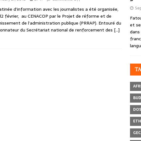
Se
tinée d’information avec les journalistes a été organisée,
 12 février, au CENACOP par le Projet de réforme et de
Fatou
nissement de l’administration publique (PRRAP). Entouré du
et se
onnateur du Secrétariat national de renforcement des
[…]
dans 
franc
langu
T
AFR
BU
DOS
ETH
GEC