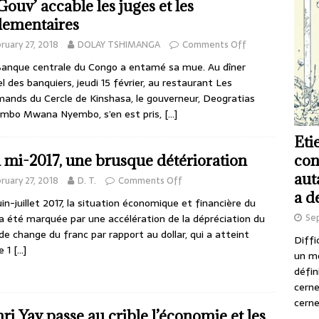
Gouv’ accable les juges et les
lementaires
ruary 27, 2018
DOLAY TSHIMANGA
Comments Off
nque centrale du Congo a entamé sa mue. Au dîner
l des banquiers, jeudi 15 février, au restaurant Les
ands du Cercle de Kinshasa, le gouverneur, Deogratias
mbo Mwana Nyembo, s’en est pris,
[…]
Eti
con
a mi-2017, une brusque détérioration
aut
ruary 27, 2018
D. T.
Comments Off
a d
in-juillet 2017, la situation économique et financière du
Se
a été marquée par une accélération de la dépréciation du
de change du franc par rapport au dollar, qui a atteint
Diffi
e 1
[…]
un m
défin
cerne
cerne
ri Yav passe au crible l’économie et les