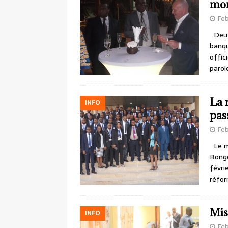
mon
Feb
Deux 
banqu
offic
parol
La 
INFO
pas
Feb
Le mi
Bongo
févri
réfor
Mis
INFO
Feb