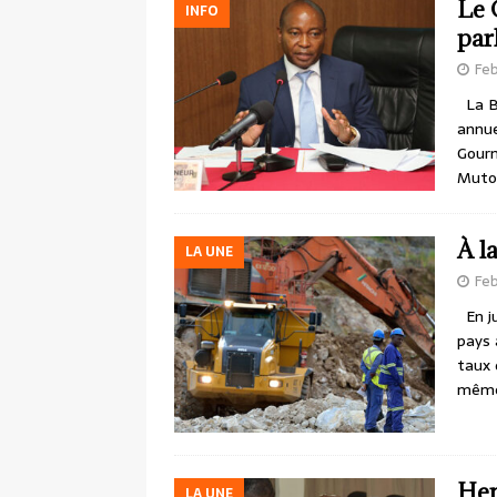
Le 
INFO
par
Feb
La Ba
annue
Gourm
Muto
À l
LA UNE
Feb
En ju
pays 
taux 
mêm
Hen
LA UNE