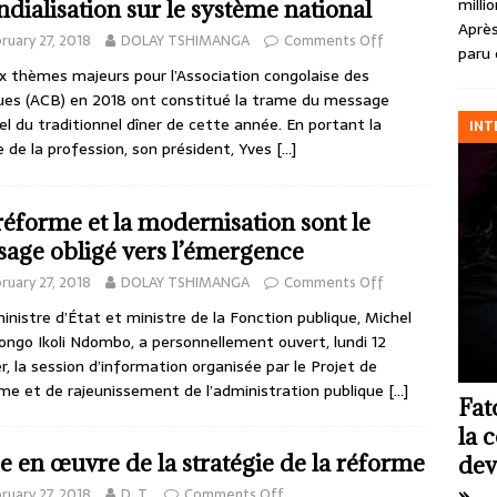
milli
dialisation sur le système national
Après
ruary 27, 2018
DOLAY TSHIMANGA
Comments Off
paru 
thèmes majeurs pour l’Association congolaise des
es (ACB) en 2018 ont constitué la trame du message
iel du traditionnel dîner de cette année. En portant la
INT
e de la profession, son président, Yves
[…]
réforme et la modernisation sont le
sage obligé vers l’émergence
ruary 27, 2018
DOLAY TSHIMANGA
Comments Off
nistre d’État et ministre de la Fonction publique, Michel
ngo Ikoli Ndombo, a personnellement ouvert, lundi 12
er, la session d’information organisée par le Projet de
me et de rajeunissement de l’administration publique
[…]
Fat
la 
e en œuvre de la stratégie de la réforme
dev
»
ruary 27, 2018
D. T.
Comments Off