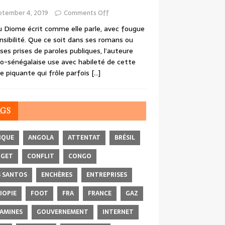
ptember 4, 2019
Comments Off
 Diome écrit comme elle parle, avec fougue
nsibilité. Que ce soit dans ses romans ou
ses prises de paroles publiques, l’auteure
o-sénégalaise use avec habileté de cette
e piquante qui frôle parfois
[…]
AGS
IQUE
ANGOLA
ATTENTAT
BRÉSIL
DGET
CONFLIT
CONGO
 SANTOS
ENCHÈRES
ENTREPRISES
IOPIE
FOOT
FRA
FRANCE
GAZ
AMINES
GOUVERNEMENT
INTERNET