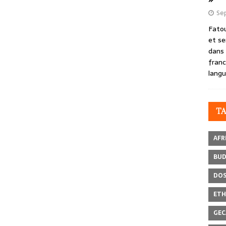
Se
Fatou
et se
dans 
franc
langu
T
AFR
BU
DOS
ETH
GEC