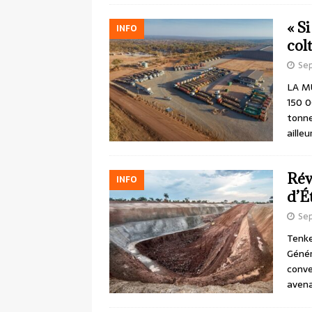
« S
INFO
col
Sep
LA MU
150 0
tonne
aille
Rév
INFO
d’É
Sep
Tenke
Génér
conve
avena