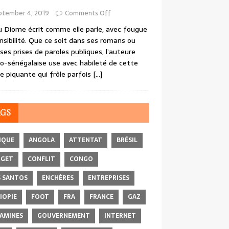
ptember 4, 2019
Comments Off
 Diome écrit comme elle parle, avec fougue
nsibilité. Que ce soit dans ses romans ou
ses prises de paroles publiques, l’auteure
o-sénégalaise use avec habileté de cette
e piquante qui frôle parfois
[…]
AGS
IQUE
ANGOLA
ATTENTAT
BRÉSIL
DGET
CONFLIT
CONGO
 SANTOS
ENCHÈRES
ENTREPRISES
IOPIE
FOOT
FRA
FRANCE
GAZ
AMINES
GOUVERNEMENT
INTERNET