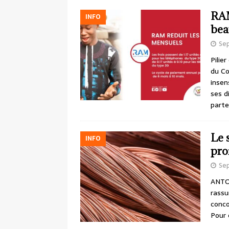
RAM
INFO
bea
Sep
Pilie
du Co
insen
ses d
parte
Le 
INFO
pro
Sep
ANTOI
rassu
conco
Pour 