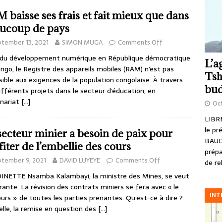
 baisse ses frais et fait mieux que dans
ucoup de pays
tember 13, 2021
SIMON MUGA
Comments Off
r du développement numérique en République démocratique
L’a
ngo, le Registre des appareils mobiles (RAM) n’est pas
Tsh
sible aux exigences de la population congolaise. À travers
bud
ifférents projets dans le secteur d’éducation, en
nariat
[…]
Oct
LIBRE
le pr
secteur minier a besoin de paix pour
BAUD
fiter de l’embellie des cours
prépa
tember 9, 2021
DAVID LUYEYE
Comments Off
de re
NETTE Nsamba Kalambayi, la ministre des Mines, se veut
rante. La révision des contrats miniers se fera avec « le
INT
urs » de toutes les parties prenantes. Qu’est-ce à dire ?
elle, la remise en question des
[…]