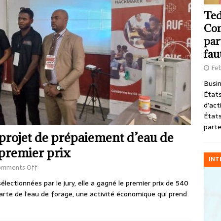
Ted
Com
par
fau
Feb
Busin
États
d’act
États
parte
projet de prépaiement d’eau de
 premier prix
INT
omments Off
lectionnées par le jury, elle a gagné le premier prix de 540
arte de l’eau de forage, une activité économique qui prend