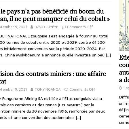
i le pays n’a pas bénéficié du boom du
tan, il ne peut manquer celui du cobalt »
tember 9, 2021
DAVID LUYEYE
Comments Off
LTINATIONALE zougoise s’est engagée à fournir au total
00 tonnes de cobalt entre 2020 et 2029, contre 61 200
s initialement convenues sur la période 2020-2024. Par
urs, China Molybdenum a annoncé qu’elle investira un peu
[…]
Eti
con
aut
ision des contrats miniers : une affaire
a d
tat
Se
tember 9, 2021
TONY NGANGA
Comments Off
Diffi
 Fungurume Mining SA est liée à l’État congolais via la
un m
ale des carrières et des mines (GECAMINES) par la
défin
ntion minière du 30 novembre 1996, renforcée par deux
cerne
nts et une convention des actionnaires
[…]
cerne