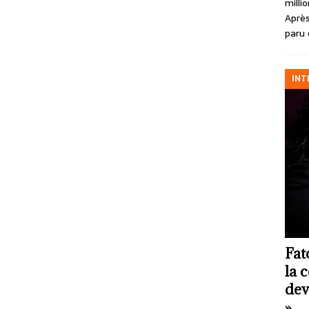
milli
Après
paru 
INT
Fat
la 
dev
»