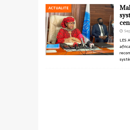
Mal
ACTUALITE
sys
cen
Se
LES A
afric
recom
systè