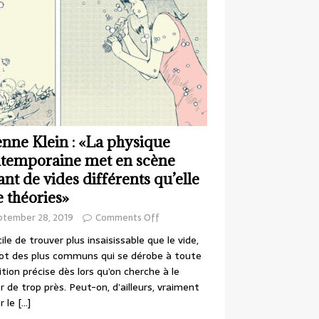
enne Klein : «La physique
temporaine met en scène
ant de vides différents qu’elle
e théories»
ptember 28, 2019
Comments Off
cile de trouver plus insaisissable que le vide,
ot des plus communs qui se dérobe à toute
ition précise dès lors qu’on cherche à le
r de trop près. Peut-on, d’ailleurs, vraiment
r le
[…]