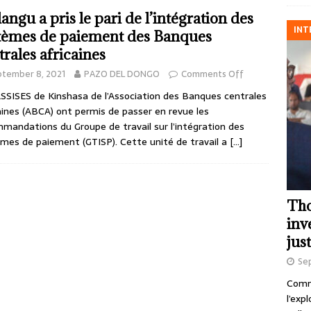
angu a pris le pari de l’intégration des
INT
tèmes de paiement des Banques
trales africaines
ptember 8, 2021
PAZO DEL DONGO
Comments Off
SSISES de Kinshasa de l’Association des Banques centrales
aines (ABCA) ont permis de passer en revue les
mandations du Groupe de travail sur l’intégration des
mes de paiement (GTISP). Cette unité de travail a
[…]
Tho
inv
just
Se
Comme
l’exp